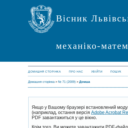
Вісник Львівсь
механіко-мате
ДОМАШНЯ СТОРІНКА
ПРО НАС
УВІЙТИ
ПОШУК
Домашня сторінка
>
№ 71 (2009)
>
Домша
Якщо у Вашому браузері встановлений моду
(наприклад, остання версія
Adobe Acrobat R
PDF завантажиться у це вікно.
Крім того, Ви можете завантажити PDF-файл