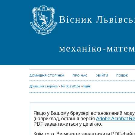
Вісник Львівсь
механіко-мате
ДОМАШНЯ СТОРІНКА
ПРО НАС
УВІЙТИ
ПОШУК
Домашня сторінка
>
№ 80 (2015)
>
Іщук
Якщо у Вашому браузері встановлений моду
(наприклад, остання версія
Adobe Acrobat R
PDF завантажиться у це вікно.
Крім того, Ви можете завантажити PDF-файл