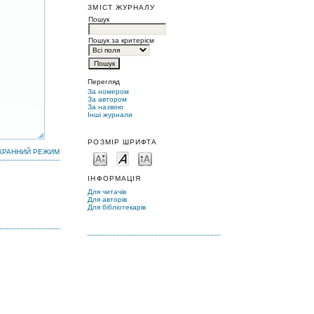
ЗМІСТ ЖУРНАЛУ
Пошук
Пошук за критерієм
Перегляд
За номером
За автором
За назвою
Інші журнали
РОЗМІР ШРИФТА
КРАННИЙ РЕЖИМ
ІНФОРМАЦІЯ
Для читачів
Для авторів
Для бібліотекарів