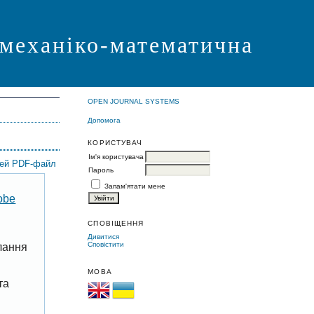
 механіко-математична
OPEN JOURNAL SYSTEMS
Допомога
КОРИСТУВАЧ
Ім'я користувача
цей PDF-файл
Пароль
Запам'ятати мене
obe
СПОВІЩЕННЯ
Дивитися
Сповістити
лання
МОВА
та