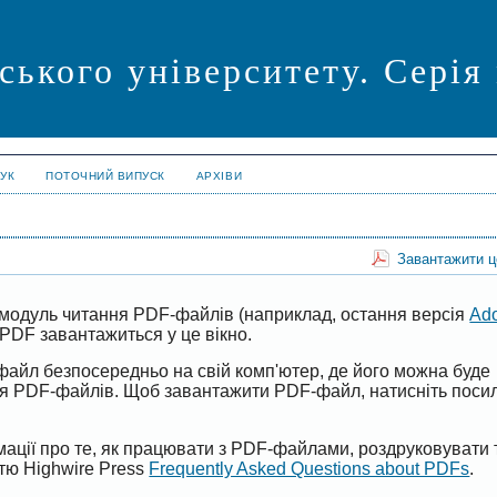
ського університету. Серія
УК
ПОТОЧНИЙ ВИПУСК
АРХІВИ
Завантажити 
модуль читання PDF-файлів (наприклад, остання версія
Ad
PDF завантажиться у це вікно.
файл безпосередньо на свій комп'ютер, де його можна буде
ня PDF-файлів. Щоб завантажити PDF-файл, натисніть поси
ації про те, як працювати з PDF-файлами, роздруковувати 
ттю Highwire Press
Frequently Asked Questions about PDFs
.