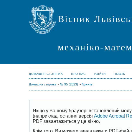
Вісник Львівсь
механіко-мате
ДОМАШНЯ СТОРІНКА
ПРО НАС
УВІЙТИ
ПОШУК
Домашня сторінка
>
№ 95 (2023)
>
Гринів
Якщо у Вашому браузері встановлений моду
(наприклад, остання версія
Adobe Acrobat R
PDF завантажиться у це вікно.
Крім того, Ви можете завантажити PDF-файл