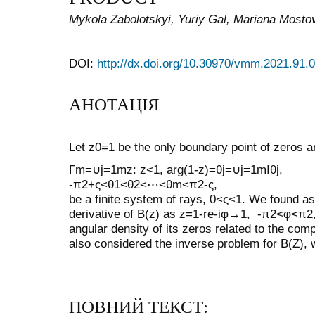
Mykola Zabolotskyi, Yuriy Gal, Mariana Mosto
DOI:
http://dx.doi.org/10.30970/vmm.2021.91.
АНОТАЦІЯ
Let
z
0
=
1
be the only boundary point of zeros
a
Γ
m
=
∪
j
=
1
m
z
:
z
<
1
,
a
r
g
(
1
-
z
)
=
θ
j
=
∪
j
=
1
m
I
θ
j
,
-
π
2
+
ς
<
θ
1
<
θ
2
<
⋯
<
θ
m
<
π
2
-
ς
,
be a finite system of rays,
0
<
ς
<
1
. We found as
derivative of
B
(
z
)
as
z
=
1
-
r
e
-
i
φ
→
1
,
-
π
2
<
φ
<
π
2
angular density of its zeros related to the com
also considered the inverse problem for
B
(
Z
)
, 
ПОВНИЙ ТЕКСТ: