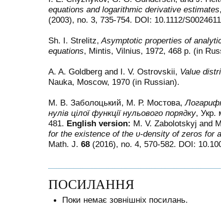
equations and logarithmic derivative estimates
(2003), no. 3, 735-754. DOI: 10.1112/S00246
Sh. I. Strelitz,
Asymptotic properties of analytica
equations
, Mintis, Vilnius, 1972, 468 p. (in Rus
A. A. Goldberg and I. V. Ostrovskii,
Value distr
Nauka, Moscow, 1970 (in Russian).
М. В. Заболоцький, М. Р. Мостова,
Логарифм
нулів цілої функції нульового порядку
, Укр.
481.
English version:
M. V. Zabolotskyj and 
for the existence of the
υ
-density of zeros for 
Math. J.
68
(2016), no. 4, 570-582. DOI: 10.1
ПОСИЛАННЯ
Поки немає зовнішніх посилань.