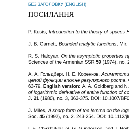
БЕЗ ЗАГОЛОВКУ (ENGLISH)
ПОСИЛАННЯ
P. Kusis,
Introduction to the theory of spaces
J. B. Garnett,
Bounded analytic functions
, Mir
R. S. Haloyan,
On the asymptotic properties
π
Sciences of the Armenian SSR
59
(1974), no. 
А. А. Гольдберг, Н. Е. Коренков,
Асимптотик
целой функции вполне регулярного роста
,
63-79.
English version:
A. A. Goldberg and N
of logarithmic derivative of entire function of 
J.
21
(1980), no. 3, 363-375. DOI: 10.1007/BF
J. Miles,
A sharp form of the lemma on the loga
Soc.
45
(1992), no. 2, 243-254. DOI: 10.1112/j
I. E. Chyzhykov, G. G. Gundersen, and J. Hei