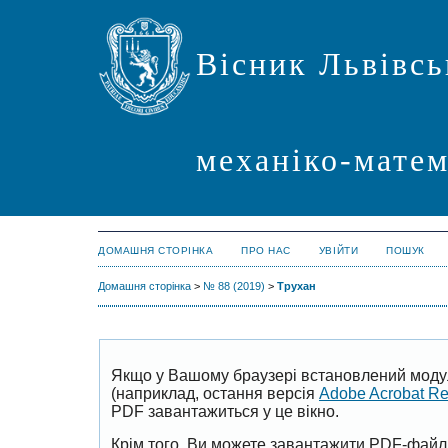
Вісник Львівсь
механіко-мате
ДОМАШНЯ СТОРІНКА
ПРО НАС
УВІЙТИ
ПОШУК
Домашня сторінка
>
№ 88 (2019)
>
Трухан
Якщо у Вашому браузері встановлений моду
(наприклад, остання версія
Adobe Acrobat R
PDF завантажиться у це вікно.
Крім того, Ви можете завантажити PDF-файл