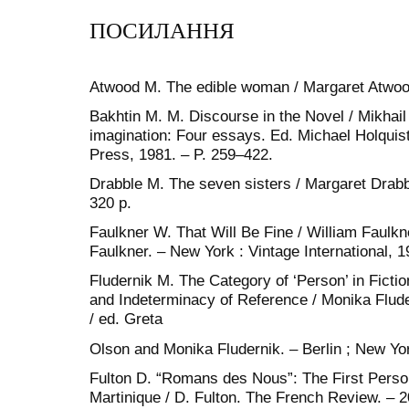
ПОСИЛАННЯ
Atwood M. The edible woman / Margaret Atwood
Bakhtin M. M. Discourse in the Novel / Mikhail 
imagination: Four essays. Ed. Michael Holquist
Press, 1981. – P. 259–422.
Drabble M. The seven sisters / Margaret Drabb
320 p.
Faulkner W. That Will Be Fine / William Faulkne
Faulkner. – New York : Vintage International, 1
Fludernik M. The Category of ‘Person’ in Fictio
and Indeterminacy of Reference / Monika Fluder
/ еd. Greta
Olson and Monika Fludernik. – Berlin ; New Yor
Fulton D. “Romans des Nous”: The First Person 
Martinique / D. Fulton. The French Review. – 2