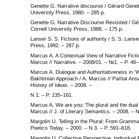
Genette G. Narrative discourse / Gérard Genett
University Press, 1980. – 285 p.
Genette G. Narrative Discourse Revisited / Gér
Cornell University Press, 1988. – 175 p.
Lanser S. S. Fictions of authority / S. S. Lanse
Press, 1992. – 287 p.
Marcus A. A Contextual View of Narrative Fictio
Marcus // Narrative. – 2008/01. – №1. – P. 46–
Marcus A. Dialogue and Authoritativeness in ‘W
Bakhtinian Approach / A. Marcus // Partial Answ
History of Ideas. – 2008. –
N 1. – P. 135–161.
Marcus A. We are you: The plural and the dual in
Marcus // J. of Literary Semantics. – 2008. – N
Margolin U. Telling in the Plural: From Grammar
Poetics Today. – 2000. – N 3. – P. 591–618.
Margolin U. Collective Perspective, Individual