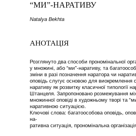
“МИ”-НАРАТИВУ
Natalya Bekhta
АНОТАЦІЯ
Розглянуто два способи прономінальної орган
у множині, або “ми”-наративу, та багатоособ
зміни в разі позначення наратора чи нарати
оповідь слугує основою для виокремлення ос
наративу як розвитку класичної типології на
Штанцеля. Запропоновано розмежування мі
множинної оповіді в художньому творі та “
наративною ситуацією.
Ключові слова: багатоособова оповідь, опо
на-
ративна ситуація, прономінальна організація