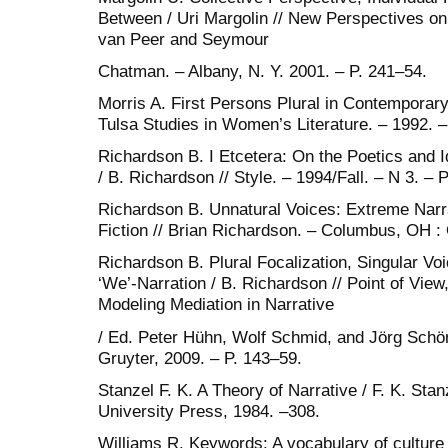
Between / Uri Margolin // New Perspectives on 
van Peer and Seymour
Chatman. – Albany, N. Y. 2001. – P. 241–54.
Morris A. First Persons Plural in Contemporary 
Tulsa Studies in Women’s Literature. – 1992. –
Richardson B. I Etcetera: On the Poetics and 
/ B. Richardson // Style. – 1994/Fall. – N 3. – 
Richardson B. Unnatural Voices: Extreme Nar
Fiction // Brian Richardson. – Columbus, OH : O
Richardson B. Plural Focalization, Singular Vo
‘We’-Narration / B. Richardson // Point of View
Modeling Mediation in Narrative
/ Ed. Peter Hühn, Wolf Schmid, and Jörg Schön
Gruyter, 2009. – P. 143–59.
Stanzel F. K. A Theory of Narrative / F. K. St
University Press, 1984. –308.
Williams R. Keywords: A vocabulary of culture a