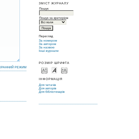
ЗМІСТ ЖУРНАЛУ
Пошук
Пошук за критерієм
Перегляд
За номером
За автором
За назвою
Інші журнали
РОЗМІР ШРИФТА
КРАННИЙ РЕЖИМ
ІНФОРМАЦІЯ
Для читачів
Для авторів
Для бібліотекарів