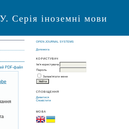
Серія іноземні мови
OPEN JOURNAL SYSTEMS
Допомога
КОРИСТУВАЧ
Ім'я користувача
цей PDF-файл
Пароль
Запам'ятати мене
obe
СПОВІЩЕННЯ
Дивитися
Сповістити
лання
МОВА
та