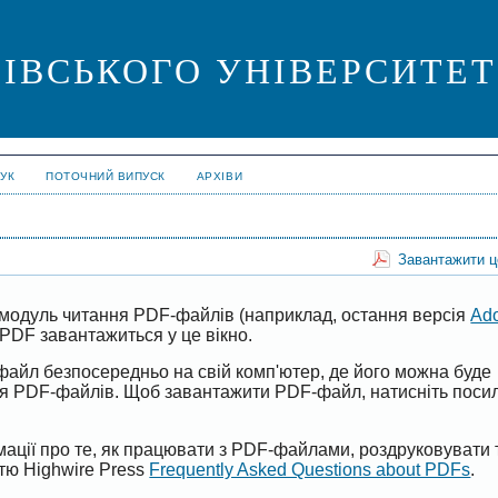
ІВСЬКОГО УНІВЕРСИТЕТУ. 
УК
ПОТОЧНИЙ ВИПУСК
АРХІВИ
Завантажити 
модуль читання PDF-файлів (наприклад, остання версія
Ad
PDF завантажиться у це вікно.
файл безпосередньо на свій комп'ютер, де його можна буде
ня PDF-файлів. Щоб завантажити PDF-файл, натисніть поси
ації про те, як працювати з PDF-файлами, роздруковувати 
ттю Highwire Press
Frequently Asked Questions about PDFs
.