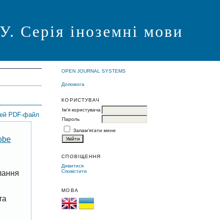
Серія іноземні мови
OPEN JOURNAL SYSTEMS
Допомога
КОРИСТУВАЧ
Ім'я користувача
цей PDF-файл
Пароль
Запам'ятати мене
obe
СПОВІЩЕННЯ
Дивитися
Сповістити
лання
МОВА
та