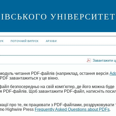
ІВСЬКОГО УНІВЕРСИТЕТУ. 
УК
ПОТОЧНИЙ ВИПУСК
АРХІВИ
Завантажити 
модуль читання PDF-файлів (наприклад, остання версія
Ad
PDF завантажиться у це вікно.
файл безпосередньо на свій комп'ютер, де його можна буде
ня PDF-файлів. Щоб завантажити PDF-файл, натисніть поси
ації про те, як працювати з PDF-файлами, роздруковувати 
ттю Highwire Press
Frequently Asked Questions about PDFs
.