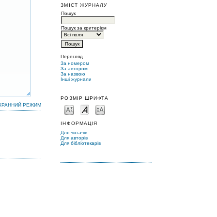
ЗМІСТ ЖУРНАЛУ
Пошук
Пошук за критерієм
Перегляд
За номером
За автором
За назвою
Інші журнали
РОЗМІР ШРИФТА
КРАННИЙ РЕЖИМ
ІНФОРМАЦІЯ
Для читачів
Для авторів
Для бібліотекарів