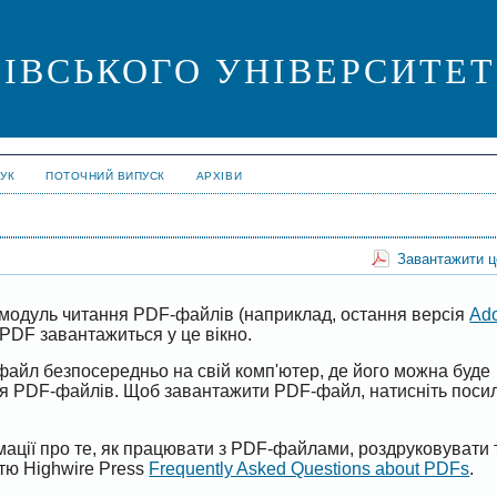
ІВСЬКОГО УНІВЕРСИТЕТУ. 
УК
ПОТОЧНИЙ ВИПУСК
АРХІВИ
Завантажити 
модуль читання PDF-файлів (наприклад, остання версія
Ad
PDF завантажиться у це вікно.
файл безпосередньо на свій комп'ютер, де його можна буде
ня PDF-файлів. Щоб завантажити PDF-файл, натисніть поси
ації про те, як працювати з PDF-файлами, роздруковувати 
ттю Highwire Press
Frequently Asked Questions about PDFs
.