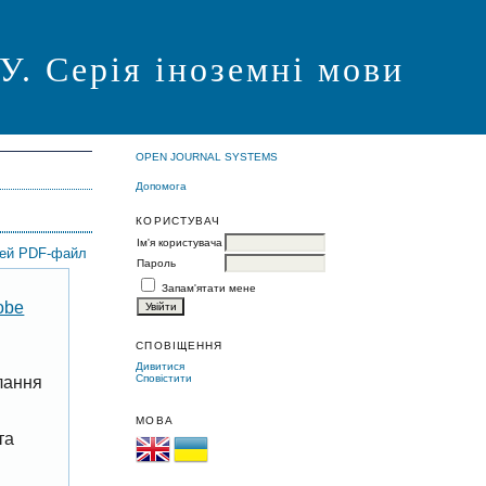
Серія іноземні мови
OPEN JOURNAL SYSTEMS
Допомога
КОРИСТУВАЧ
Ім'я користувача
цей PDF-файл
Пароль
Запам'ятати мене
obe
СПОВІЩЕННЯ
Дивитися
Сповістити
лання
МОВА
та