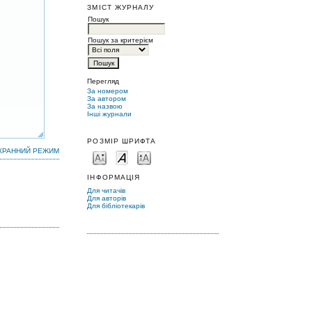
ЗМІСТ ЖУРНАЛУ
Пошук
Пошук за критерієм
Перегляд
За номером
За автором
За назвою
Інші журнали
РОЗМІР ШРИФТА
КРАННИЙ РЕЖИМ
ІНФОРМАЦІЯ
Для читачів
Для авторів
Для бібліотекарів