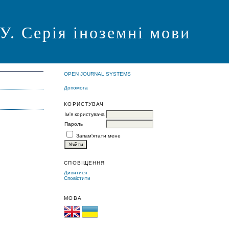
Серія іноземні мови
OPEN JOURNAL SYSTEMS
Допомога
КОРИСТУВАЧ
Ім'я користувача
Пароль
Запам'ятати мене
СПОВІЩЕННЯ
Дивитися
Сповістити
МОВА