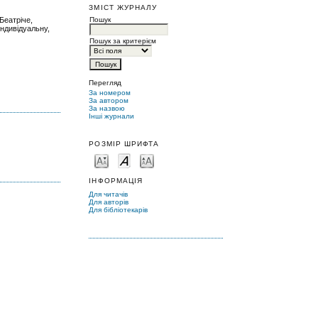
ЗМІСТ ЖУРНАЛУ
Беатріче,
Пошук
індивідуальну,
Пошук за критерієм
Перегляд
За номером
За автором
За назвою
Інші журнали
РОЗМІР ШРИФТА
ІНФОРМАЦІЯ
Для читачів
Для авторів
Для бібліотекарів