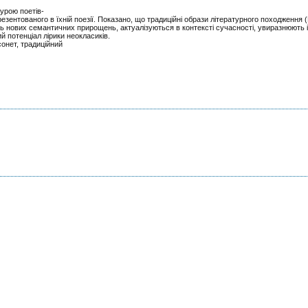
турою поетів-
езентованого в їхній поезії. Показано, що традиційні образи літературного походження (
ють нових семантичних прирощень, актуалізуються в контексті сучасності, увиразнюють 
й потенціал лірики неокласиків.
сонет, традиційний