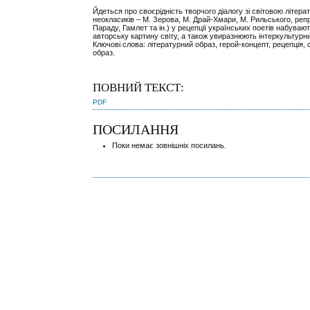
Йдеться про своєрідність творчого діалогу зі світовою літера
неокласиків – М. Зерова, М. Драй-Хмари, М. Рильського, репр
Параду, Гамлет та ін.) у рецепції українських поетів набува
авторську картину світу, а також увиразнюють інтеркультурни
Ключові слова: літературний образ, герой-концепт, рецепція, 
образ.
ПОВНИЙ ТЕКСТ:
PDF
ПОСИЛАННЯ
Поки немає зовнішніх посилань.