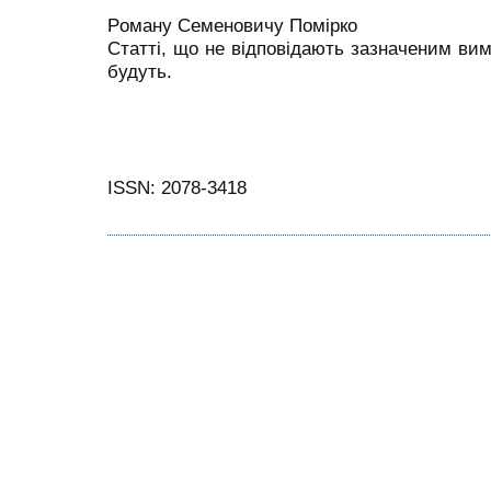
Р
оману
С
еменовичу
Помірко
Статті, що не відповідають зазначеним ви
будуть.
ISSN: 2078-3418