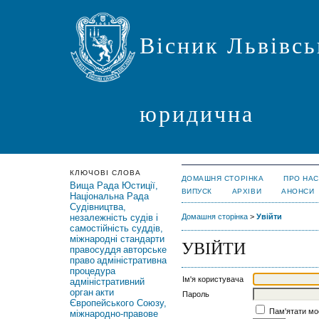
Вісник Львівсь
юридична
КЛЮЧОВІ СЛОВА
ДОМАШНЯ СТОРІНКА
ПРО НАС
Вища Рада Юстиції,
ВИПУСК
АРХІВИ
АНОНСИ
Національна Рада
Судівництва,
незалежність судів і
Домашня сторінка
>
Увійти
самостійність суддів,
міжнародні стандарти
УВІЙТИ
правосуддя
авторське
право
адміністративна
процедура
Ім'я користувача
адміністративний
орган
акти
Пароль
Європейського Союзу,
Пам'ятати моє
міжнародно-правове