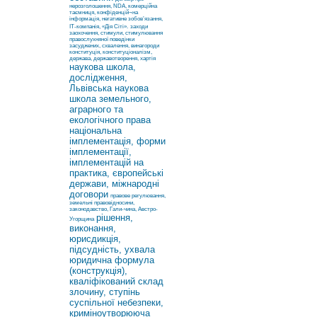
нерозголошення, NDA, комерційна
таємниця, конфіденцій¬на
інформація, негативне зобов’язання,
ІТ-компанія, «Дія Сіті».
заходи
заохочення, стимули, стимулювання
правослухняної поведінки
засуджених, схвалення, винагороди
конституція, конституціоналізм,
держава, державотворення, хартія
наукова школа,
дослідження,
Львівська наукова
школа земельного,
аграрного та
екологічного права
національна
імплементація, форми
імплементації,
імплементацій на
практика, європейські
держави, міжнародні
договори
правове регулювання,
земельні правовідносини,
законодавство, Гали-чина, Австро-
рішення,
Угорщина
виконання,
юрисдикція,
підсудність, ухвала
юридична формула
(конструкція),
кваліфікований склад
злочину, ступінь
суспільної небезпеки,
криміноутворююча