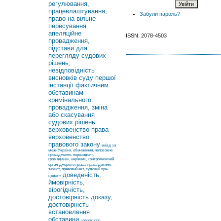
регулювання,
працевлаштування,
Забули пароль?
право на вільне
пересування
апеляційне
ISSN: 2078-4503
провадження,
підстави для
перегляду судових
рішень,
невідповідність
висновків суду першої
інстанції фактичним
обставинам
кримінального
провадження, зміна
або скасування
судових рішень
верховенство права
верховенство
правового закону
виїзд за
межі України, обмеження, непозовне
провадження, нерезидент,
громадянин, керівник, контролюючий
орган
джерело права, права дитини,
захист, правовий акт, судовий пре-
доведеність,
цедент
ймовірність,
вірогідність,
достовірність доказу,
достовірність
встановлення
обставини
договір про