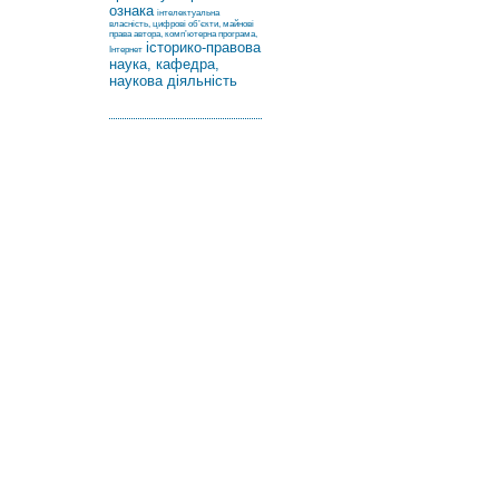
ознака
інтелектуальна
власність, цифрові об’єкти, майнові
права автора, комп’ютерна програма,
історико-правова
Інтернет
наука, кафедра,
наукова діяльність