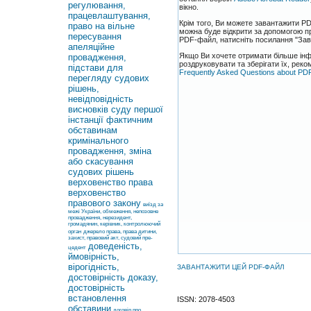
регулювання,
вікно.
працевлаштування,
Крім того, Ви можете завантажити PD
право на вільне
можна буде відкрити за допомогою 
пересування
PDF-файл, натисніть посилання "Зав
апеляційне
Якщо Ви хочете отримати більше інф
провадження,
роздруковувати та зберігати їх, рек
підстави для
Frequently Asked Questions about PD
перегляду судових
рішень,
невідповідність
висновків суду першої
інстанції фактичним
обставинам
кримінального
провадження, зміна
або скасування
судових рішень
верховенство права
верховенство
правового закону
виїзд за
межі України, обмеження, непозовне
провадження, нерезидент,
громадянин, керівник, контролюючий
орган
джерело права, права дитини,
захист, правовий акт, судовий пре-
доведеність,
цедент
ймовірність,
вірогідність,
ЗАВАНТАЖИТИ ЦЕЙ PDF-ФАЙЛ
достовірність доказу,
достовірність
встановлення
ISSN: 2078-4503
обставини
договір про