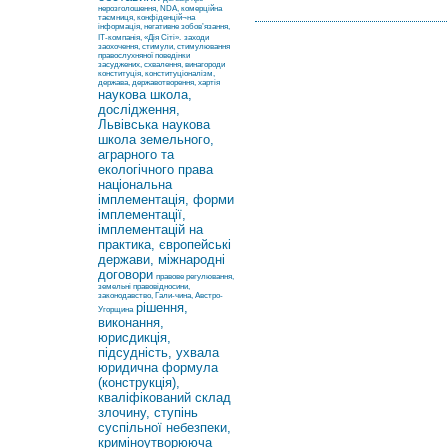
нерозголошення, NDA, комерційна
таємниця, конфіденцій¬на
інформація, негативне зобов’язання,
ІТ-компанія, «Дія Сіті».
заходи
заохочення, стимули, стимулювання
правослухняної поведінки
засуджених, схвалення, винагороди
конституція, конституціоналізм,
держава, державотворення, хартія
наукова школа,
дослідження,
Львівська наукова
школа земельного,
аграрного та
екологічного права
національна
імплементація, форми
імплементації,
імплементацій на
практика, європейські
держави, міжнародні
договори
правове регулювання,
земельні правовідносини,
законодавство, Гали-чина, Австро-
рішення,
Угорщина
виконання,
юрисдикція,
підсудність, ухвала
юридична формула
(конструкція),
кваліфікований склад
злочину, ступінь
суспільної небезпеки,
криміноутворююча