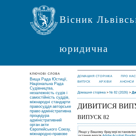
Вісник Львівсь
юридична
КЛЮЧОВІ СЛОВА
ДОМАШНЯ СТОРІНКА
ПРО НАС
Вища Рада Юстиції,
ВИПУСК
АРХІВИ
АНОНСИ
Національна Рада
Судівництва,
незалежність судів і
Домашня сторінка
>
№ 82 (2026)
>
Ди
самостійність суддів,
міжнародні стандарти
ДИВИТИСЯ ВИП
правосуддя
авторське
право
адміністративна
процедура
ВИПУСК 82
адміністративний
орган
акти
Європейського Союзу,
Якщо у Вашому браузері встановлен
міжнародно-правове
остання версія
Adobe Acrobat Reader