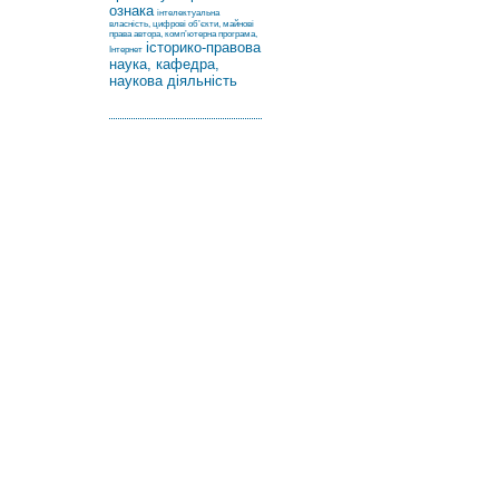
ознака
інтелектуальна
власність, цифрові об’єкти, майнові
права автора, комп’ютерна програма,
історико-правова
Інтернет
наука, кафедра,
наукова діяльність