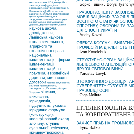
нерозголошення, NDA, комерційна
Борис Тищик / Borys Tyshchy
таємниця, конфіденцій¬на
інформація, негативне зобов’язання,
ІТ-компанія, «Дія Сіті».
заходи
ПРАВОВІ АСПЕКТИ ЗАКОНО
заохочення, стимули, стимулювання
МОБІЛІЗАЦІЙНИХ ЗАХОДІВ 
правослухняної поведінки
засуджених, схвалення, винагороди
ВОЄННОГО СТАНУ ЯК ОСНО
конституція, конституціоналізм,
держава, державотворення, хартія
СПРОТИВУ, ОБОРОНИ ТА ЗА
наукова школа,
ЦІЛІСНОСТІ УКРАЇНИ
дослідження,
Andriy Koval
Львівська наукова
школа земельного,
ОЛЕКСА КОССАК – ВИДАТНИЙ
аграрного та
ПРОФЕСІЙНА ДІЯЛЬНІСТЬ І
екологічного права
Ivan Kovalchuk
національна
імплементація, форми
СТРУКТУРНО-ОРГАНІЗАЦІЙН
імплементації,
ЛЬВІВСЬКОГО АПЕЛЯЦІЙНОГ
імплементацій на
ДРУГОЇ СВІТОВОЇ ВІЙНИ
практика, європейські
Yaroslav Levyk
держави, міжнародні
З ІСТОРИЧНОГО ДОСВІДУ ГА
договори
правове регулювання,
СУВЕРЕНІТЕТУ СУБ’ЄКТІВ 
земельні правовідносини,
законодавство, Гали-чина, Австро-
ПРАВОВІДНОСИН
рішення,
Угорщина
Olga Maliuta
виконання,
юрисдикція,
підсудність, ухвала
ІНТЕЛЕКТУАЛЬНА В
юридична формула
ТА КОРПОРАТИВНЕ 
(конструкція),
кваліфікований склад
ЗАХИСТ ПРАВ НА ПРОМИСЛО
злочину, ступінь
Іryna Batko
суспільної небезпеки,
криміноутворююча