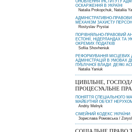
ОНОВЛЕННЯ ІНСТИТУТУ АДМ
ОСКАРЖЕННЯ В УКРАЇНІ
Natalia Prokopchuk, Nataliia Y
АДМІНІСТРАТИВНО-ПРАВОВИ
МЕХАНІЗМ ЗАХИСТУ ПЕРСОН
Rostyslav Prystai
ПОРІВНЯЛЬНО-ПРАВОВИЙ АН
ЕСТОНІЇ, НІДЕРЛАНДАХ ТА У
ОКРЕМИХ ПОДАТКІВ
Sofiia Shovheniuk
РЕФОРМУВАННЯ МІСЦЕВИХ
АДМІНІСТРАЦІЙ В УМОВАХ Д
ПУБЛІЧНОЇ ВЛАДИ: ДЕЯКІ А
Natalia Yaniuk
ЦИВІЛЬНЕ, ГОСПОД
ПРОЦЕСУАЛЬНЕ ПР
ПОНЯТТЯ СПЕЦІАЛЬНОГО М
МАЙБУТНІЙ ОБ’ЄКТ НЕРУХО
Andriy Melnyk
СІМЕЙНИЙ КОДЕКС УКРАЇНИ: 
Зорислава Ромовська / Zorys
СОЦІАЛЬНЕ ПРАВО 