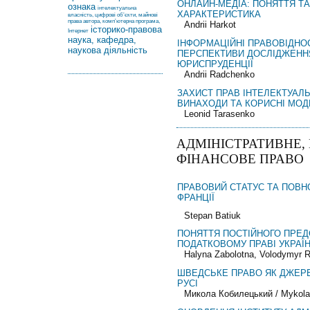
ОНЛАЙН-МЕДІА: ПОНЯТТЯ ТА
ознака
інтелектуальна
ХАРАКТЕРИСТИКА
власність, цифрові об’єкти, майнові
права автора, комп’ютерна програма,
Andrii Harkot
історико-правова
Інтернет
наука, кафедра,
ІНФОРМАЦІЙНІ ПРАВОВІДНОС
наукова діяльність
ПЕРСПЕКТИВИ ДОСЛІДЖЕННЯ
ЮРИСПРУДЕНЦІЇ
Andrii Radchenko
ЗАХИСТ ПРАВ ІНТЕЛЕКТУАЛЬ
ВИНАХОДИ ТА КОРИСНІ МОД
Leonid Tarasenko
АДМІНІСТРАТИВНЕ, 
ФІНАНСОВЕ ПРАВО
ПРАВОВИЙ СТАТУС ТА ПОВН
ФРАНЦІЇ
Stepan Batiuk
ПОНЯТТЯ ПОСТІЙНОГО ПРЕД
ПОДАТКОВОМУ ПРАВІ УКРАЇ
Halyna Zabolotna, Volodymyr 
ШВЕДСЬКЕ ПРАВО ЯК ДЖЕРЕ
РУСІ
Микола Кобилецький / Mykola K