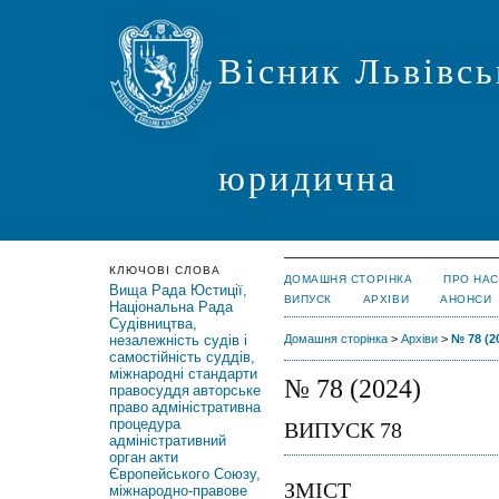
Вісник Львівсь
юридична
КЛЮЧОВІ СЛОВА
ДОМАШНЯ СТОРІНКА
ПРО НАС
Вища Рада Юстиції,
ВИПУСК
АРХІВИ
АНОНСИ
Національна Рада
Судівництва,
незалежність судів і
Домашня сторінка
>
Архіви
>
№ 78 (2
самостійність суддів,
міжнародні стандарти
№ 78 (2024)
правосуддя
авторське
право
адміністративна
процедура
ВИПУСК 78
адміністративний
орган
акти
Європейського Союзу,
ЗМІСТ
міжнародно-правове