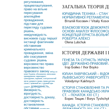
регулювання,
працевлаштування,
ЗАГАЛЬНА ТЕОРІЯ Д
право на вільне
пересування
ЮРИДИЧНА ТЕХНІКА – СТАН
апеляційне
НОРМАТИВНОЇ РЕГЛАМЕНТАЦІ
провадження,
Віталій Косович / Vitaliy Kos
підстави для
перегляду судових
ВЗАЄМОЗВ’ЯЗОК ДЕМОКРАТІЇ
рішень,
ОСНОВІ АНАЛІЗУ ФІЛОСОФС
невідповідність
КОНЦЕПЦІЙ ЕРНСТА-ВОЛЬФ
висновків суду першої
РОБЕРТА АЛЕКСІ
інстанції фактичним
Olena Lubchuk
обставинам
кримінального
ІСТОРІЯ ДЕРЖАВИ І
провадження, зміна
або скасування
ГЕНЕЗА ТА СУТНІСТЬ УКРАЇ
судових рішень
ІДЕЇ: ДЕРЖАВНО-ПРАВОВИЙ
верховенство права
Ігор Бойко / Ihor Boyko
верховенство
правового закону
виїзд за
ЮЛІАН ЛАВРІВСЬКИЙ – ВІД
межі України, обмеження, непозовне
провадження, нерезидент,
ЛЬВІВСЬКОГО УНІВЕРСИТЕТУ
громадянин, керівник, контролюючий
Volodymyr Kakhnych
орган
джерело права, права дитини,
захист, правовий акт, судовий пре-
доведеність,
цедент
ІСТОРІЯ СТАНОВЛЕННЯ ТА Р
ймовірність,
ПРАВОВИХ КАНАДСЬКО-УКРАЇ
вірогідність,
СТ. – ПОЧАТОК XXI СТ.)
достовірність доказу,
Борис Тищик / Borys Tyshchyk
достовірність
встановлення
КАНАДА: ІСТОРІЯ СТАНОВЛЕ
обставини
ДЕРЖАВНОСТІ (XV–XXI СТ.)
договір про