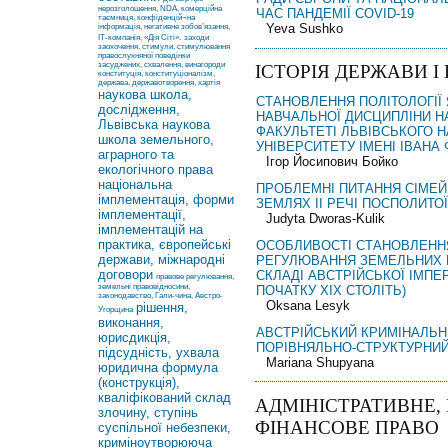
нерозголошення, NDA, комерційна
ЧАС ПАНДЕМІЇ COVID-19
таємниця, конфіденцій¬на
Yeva Sushko
інформація, негативне зобов’язання,
ІТ-компанія, «Дія Сіті».
заходи
заохочення, стимули, стимулювання
правослухняної поведінки
засуджених, схвалення, винагороди
ІСТОРІЯ ДЕРЖАВИ І
конституція, конституціоналізм,
держава, державотворення, хартія
наукова школа,
СТАНОВЛЕННЯ ПОЛІТОЛОГІЇ
дослідження,
НАВЧАЛЬНОЇ ДИСЦИПЛІНИ 
Львівська наукова
ФАКУЛЬТЕТІ ЛЬВІВСЬКОГО 
школа земельного,
УНІВЕРСИТЕТУ ІМЕНІ ІВАНА
аграрного та
Ігор Йосипович Бойко
екологічного права
національна
ПРОБЛЕМНІ ПИТАННЯ СІМЕЙ
імплементація, форми
ЗЕМЛЯХ ІІ РЕЧІ ПОСПОЛИТОЇ
імплементації,
Judyta Dworas-Kulik
імплементацій на
практика, європейські
ОСОБЛИВОСТІ СТАНОВЛЕНН
держави, міжнародні
РЕГУЛЮВАННЯ ЗЕМЕЛЬНИХ В
договори
СКЛАДІ АВСТРІЙСЬКОЇ ІМПЕРІ
правове регулювання,
земельні правовідносини,
ПОЧАТКУ ХІХ СТОЛІТЬ)
законодавство, Гали-чина, Австро-
Oksana Lesyk
рішення,
Угорщина
виконання,
АВСТРІЙСЬКИЙ КРИМІНАЛЬНИ
юрисдикція,
ПОРІВНЯЛЬНО-СТРУКТУРНИЙ
підсудність, ухвала
Mariana Shupyana
юридична формула
(конструкція),
кваліфікований склад
АДМІНІСТРАТИВНЕ, 
злочину, ступінь
ФІНАНСОВЕ ПРАВО
суспільної небезпеки,
криміноутворююча