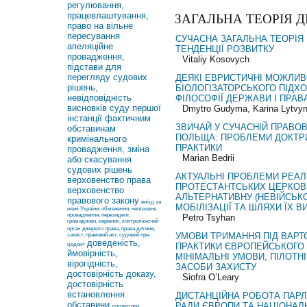
регулювання,
працевлаштування,
ЗАГАЛЬНА ТЕОРІЯ Д
право на вільне
пересування
СУЧАСНА ЗАГАЛЬНА ТЕОРІЯ
апеляційне
ТЕНДЕНЦІЇ РОЗВИТКУ
провадження,
Vitaliy Kosovych
підстави для
перегляду судових
ДЕЯКІ ЕВРИСТИЧНІ МОЖЛИВ
рішень,
БІОЛОГІЗАТОРСЬКОГО ПІДХОД
невідповідність
ФІЛОСОФІЇ ДЕРЖАВИ І ПРАВ
висновків суду першої
Dmytro Gudyma, Karina Lytvyn
інстанції фактичним
ЗВИЧАЙ У СУЧАСНІЙ ПРАВОВ
обставинам
ПОЛЬЩА: ПРОБЛЕМИ ДОКТР
кримінального
ПРАКТИКИ
провадження, зміна
Marian Bedrii
або скасування
судових рішень
АКТУАЛЬНІ ПРОБЛЕМИ РЕАЛІ
верховенство права
ПРОТЕСТАНТСЬКИХ ЦЕРКОВ
верховенство
АЛЬТЕРНАТИВНУ (НЕВІЙСЬКО
правового закону
виїзд за
МОБІЛІЗАЦІЇ ТА ШЛЯХИ ЇХ 
межі України, обмеження, непозовне
провадження, нерезидент,
Petro Tsyhan
громадянин, керівник, контролюючий
орган
джерело права, права дитини,
УМОВИ ТРИМАННЯ ПІД ВАРТ
захист, правовий акт, судовий пре-
доведеність,
цедент
ПРАКТИКИ ЄВРОПЕЙСЬКОГО 
ймовірність,
МІНІМАЛЬНІ УМОВИ, ПІЛОТН
вірогідність,
ЗАСОБИ ЗАХИСТУ
достовірність доказу,
Siofra O’Leary
достовірність
встановлення
ДИСТАНЦІЙНА РОБОТА ПАРЛ
обставини
РАДИ ЄВРОПИ ТА НАЦІОНАЛ
договір про