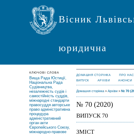
Вісник Львівсь
юридична
КЛЮЧОВІ СЛОВА
ДОМАШНЯ СТОРІНКА
ПРО НАС
Вища Рада Юстиції,
ВИПУСК
АРХІВИ
АНОНСИ
Національна Рада
Судівництва,
незалежність судів і
Домашня сторінка
>
Архіви
>
№ 70 (2
самостійність суддів,
міжнародні стандарти
№ 70 (2020)
правосуддя
авторське
право
адміністративна
процедура
ВИПУСК 70
адміністративний
орган
акти
Європейського Союзу,
ЗМІСТ
міжнародно-правове