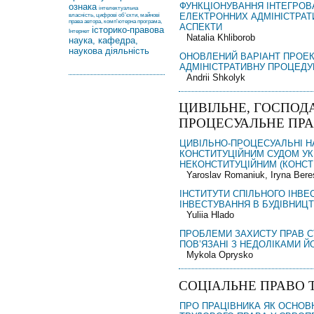
ФУНКЦІОНУВАННЯ ІНТЕГРОВ
ознака
інтелектуальна
ЕЛЕКТРОННИХ АДМІНІСТРАТ
власність, цифрові об’єкти, майнові
права автора, комп’ютерна програма,
АСПЕКТИ
історико-правова
Інтернет
Natalia Khliborob
наука, кафедра,
наукова діяльність
ОНОВЛЕНИЙ ВАРІАНТ ПРОЕК
АДМІНІСТРАТИВНУ ПРОЦЕДУ
Andrii Shkolyk
ЦИВІЛЬНЕ, ГОСПОД
ПРОЦЕСУАЛЬНЕ ПР
ЦИВІЛЬНО-ПРОЦЕСУАЛЬНІ Н
КОНСТИТУЦІЙНИМ СУДОМ УК
НЕКОНСТИТУЦІЙНИМ (КОНСТ
Yaroslav Romaniuk, Iryna Bere
ІНСТИТУТИ СПІЛЬНОГО ІНВ
ІНВЕСТУВАННЯ В БУДІВНИЦ
Yuliia Hlado
ПРОБЛЕМИ ЗАХИСТУ ПРАВ С
ПОВ’ЯЗАНІ З НЕДОЛІКАМИ 
Mykola Oprysko
СОЦІАЛЬНЕ ПРАВО 
ПРО ПРАЦІВНИКА ЯК ОСНОВ