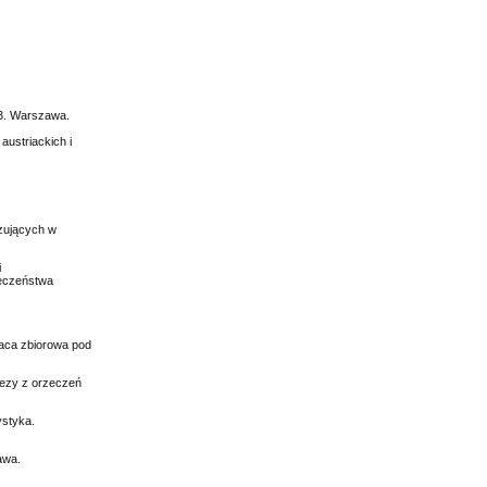
 3. Warszawa.
austriackich i
zujących w
i
ieczeństwa
aca zbiorowa pod
Tezy z orzeczeń
ystyka.
awa.