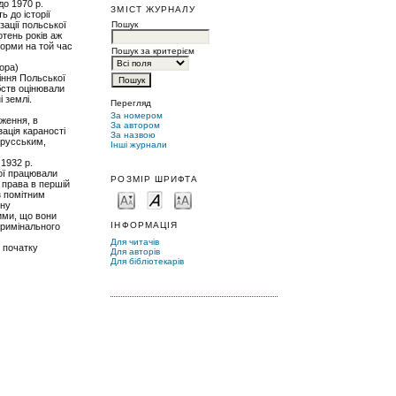
до 1970 р.
ЗМІСТ ЖУРНАЛУ
 до історії
Пошук
зації польської
отень років аж
норми на той час
Пошук за критерієм
тора)
іння Польської
убств оцінювали
 землі.
Перегляд
За номером
оження, в
За автором
зація караності
За назвою
прусським,
Інші журнали
 1932 р.
кої працювали
РОЗМІР ШРИФТА
о права в першій
з помітним
ьну
ними, що вони
ІНФОРМАЦІЯ
Кримінального
Для читачів
з початку
Для авторів
Для бібліотекарів