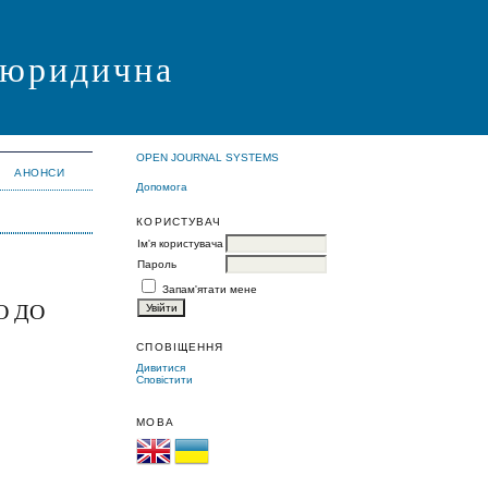
я юридична
OPEN JOURNAL SYSTEMS
АНОНСИ
Допомога
КОРИСТУВАЧ
Ім'я користувача
Пароль
Запам'ятати мене
О ДО
СПОВІЩЕННЯ
Дивитися
Сповістити
МОВА