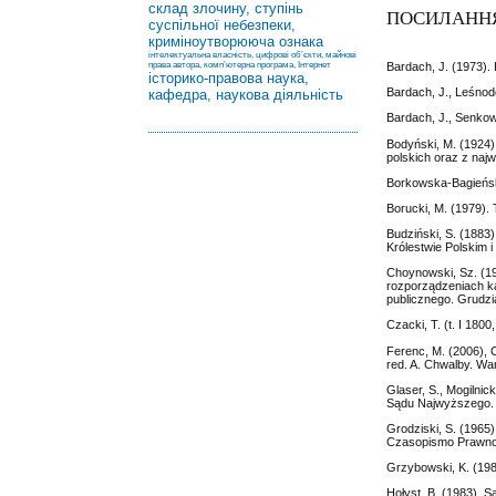
склад злочину, ступінь
ПОСИЛАНН
суспільної небезпеки,
криміноутворююча ознака
інтелектуальна власність, цифрові об’єкти, майнові
права автора, комп’ютерна програма, Інтернет
Bardach, J. (1973).
історико-правова наука,
Bardach, J., Leśnodo
кафедра, наукова діяльність
Bardach, J., Senkow
Bodyński, M. (1924)
polskich oraz z na
Borkowska-Bagieńsk
Borucki, M. (1979).
Budziński, S. (188
Królestwie Polskim i
Choynowski, Sz. (19
rozporządzeniach k
publicznego. Grudzi
Czacki, T. (t. I 1800
Ferenc, M. (2006),
red. A. Chwalby. W
Glaser, S., Mogilni
Sądu Najwyższego.
Grodziski, S. (1965
Czasopismo Prawno-
Grzybowski, K. (198
Hołyst, B. (1983).