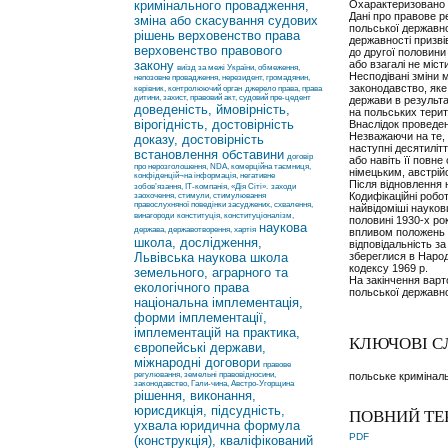
кримінального провадження,
Охарактеризовано з
Дані про правове р
зміна або скасування судових
польської державнос
рішень
верховенство права
державності призві
верховенство правового
до другої половини 
закону
або взагалі не міст
виїзд за межі України, обмеження,
Несподівані зміни 
непозовне провадження, нерезидент, громадянин,
законодавство, яке
керівник, контролюючий орган
джерело права, права
дитини, захист, правовий акт, судовий пре-цедент
держави в результа
доведеність, ймовірність,
на польських терит
вірогідність, достовірність
Внаслідок проведе
Незважаючи на те, 
доказу, достовірність
наступні десятиліт
встановлення обставини
договір
або навіть її повн
про нерозголошення, NDA, комерційна таємниця,
німецьким, австрій
конфіденцій¬на інформація, негативне
Після відновлення н
зобов’язання, ІТ-компанія, «Дія Сіті».
заходи
Кодифікаційні робот
заохочення, стимули, стимулювання
правослухняної поведінки засуджених, схвалення,
найвідоміші науков
винагороди
конституція, конституціоналізм,
половині 1930-х ро
наукова
держава, державотворення, хартія
впливом положень р
школа, дослідження,
відповідальність з
Львівська наукова школа
збереглися в Народ
кодексу 1969 р.
земельного, аграрного та
На закінчення варт
екологічного права
польської державно
національна імплементація,
форми імплементації,
імплементацій на практика,
КЛЮЧОВІ С
європейські держави,
міжнародні договори
правове
регулювання, земельні правовідносини,
польське криміналь
законодавство, Гали-чина, Австро-Угорщина
рішення, виконання,
юрисдикція, підсудність,
ПОВНИЙ ТЕ
ухвала
юридична формула
PDF
(конструкція), кваліфікований