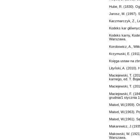
Hube, R. (1830). O
Jarosz, M. (1997).
Kaczmarczyk, Z., Le
Kodeks kar głównyc
Kodeks karny, Kode
Warszawa.
Korobowicz, A., Wit
Krzymuski, E. (1911
Księga ustaw na zbr
Lityński, A. (2010).
Maciejewski, T. (201
karnego, ed. T. Boj
Maciejewski, T. (20
Maciejowski, F. (1
grudnia/1 stycznia 
Maisel, W.(1959). O
Maisel, W.(1963). 
Maisel, W.(1961). 
Makarewicz, J.(193
Makowski, W. (1921)
Warszawa.