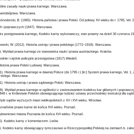
gólne zasady nauki prawa karnego. Warszawa.
 Samobójstwa. Warszawa.
śnodorski, B. (1965). Historia państwa i prawa Polski. Od połowy XV wieku do r. 1795, Vol.
h i poprawczych (1847). Warszawa.
ks postępowania karnego, Kodeks karny wykonawczy, stan prawny na dzień 30 czerwca 198
kowski, W. (2012). Historia ustroju i prawa polskiego (1772–1918). Warszawa.
). Wykład prawa karnego ze stanowiska nauki i prawa austriackiego. Kraków.
odnie i ciężkie policyjne przestępstwa (1817).Wiedeń.
 Historia prawa Polski Ludowej. Warszawa.
1). Historia prawa karnego w dawnej Polsce (do 1795 r.) [in:] System prawa karnego, Vol. 1,
arskiego. Warszawa.
11). Historia ustroju i prawa sądowego Polski. Warszawa.
848). Wykład prawa karnego w ogólności z zastosowaniem kodeksu kar głównych i poprawcz
1848 r. w Królestwie Polskim obowiązującego tudzież ustawy przechodniej i instrukcji dla są
rtyle sądów wyższych miast wielkopolskich z XV i XVI wieku. Wrocław.
Poznańskie prawo karne do końca XVI wieku. Poznań.
Sądownictwo miasta Poznania do końca XVI wieku. Poznań.
5). Kodeks karny z komentarzem. Lwów.
. Kodeks karny obowiązujący tymczasowo w Rzeczypospolitej Polskiej na ziemiach b. zabo