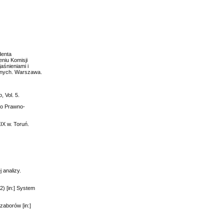
denta
eniu Komisji
aśnieniami i
rnych. Warszawa.
 Vol. 5.
mo Prawno-
IX w. Toruń.
 analizy.
2) [in:] System
zaborów [in:]