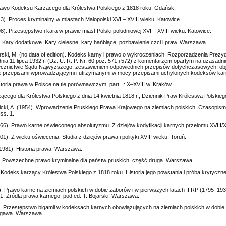
Prawo Kodeksu Karzącego dla Królestwa Polskiego z 1818 roku. Gdańsk.
13). Proces kryminalny w miastach Małopolski XVI – XVIII wieku. Katowice.
8). Przestępstwo i kara w prawie miast Polski południowej XVI – XVIII wieku. Katowice.
7). Kary dodatkowe. Kary cielesne, kary hańbiące, pozbawienie czci i praw. Warszawa.
erski, M. (no data of edition). Kodeks karny i prawo o wykroczeniach. Rozporządzenia Prezy
nia 11 lipca 1932 r. (Dz. U. R. P. Nr. 60 poz. 571 i 572) z komentarzem opartym na uzasadni
zecznictwie Sądu Najwyższego, zestawieniem odpowiednich przepisów dotychczasowych, obj
 przepisami wprowadzającymi i utrzymanymi w mocy przepisami uchylonych kodeksów ka
storia prawa w Polsce na tle porównawczym, part. I: X–XVIII w. Kraków.
cego dla Królestwa Polskiego z dnia 14 kwietnia 1818 r., Dziennik Praw Królestwa Polskiego,
icki, A. (1954). Wprowadzenie Pruskiego Prawa Krajowego na ziemiach polskich. Czasopis
Iss. 1.
66). Prawo karne oświeconego absolutyzmu. Z dziejów kodyfikacji karnych przełomu XVIII/X
1). Z wieku oświecenia. Studia z dziejów prawa i polityki XVIII wieku. Toruń.
 (1981). Historia prawa. Warszawa.
3). Powszechne prawo kryminalne dla państw pruskich, część druga. Warszawa.
 Kodeks karzący Królestwa Polskiego z 1818 roku. Historia jego powstania i próba krytycznej
). Prawo karne na ziemiach polskich w dobie zaborów i w pierwszych latach II RP (1795–193
 1. Źródła prawa karnego, pod ed. T. Bojarski. Warszawa.
. Przestępstwo bigamii w kodeksach karnych obowiązujących na ziemiach polskich w dobie 
zgawa. Warszawa.