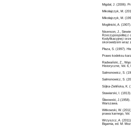
Migdał, J. (2006). 
Mikołajczyk, M. (20
Mikołajczyk, M. (199
Mogilnicki, A. (190
Nisenson, J., Siewi
Rzeczypospolitej z d
Kodyfikacyjnej i or
skorowidzem wraz z
Płaza, S. (1997). Hi
Prawo kodeksu karzą
Radwański, Z., Wąs
Historyczne, Vol. 6, 
Salmonowicz, S. (19
Salmonowicz, S. (200
Sójka-Zielińska, K.
Stawiarski, I. (181
Śliwowski, J.(1958).
Warszawa.
Witkowski, W. (2011
prawa karnego, Vol.
Wrzyszcz, A. (2011)
Bigamia, ed. M. Mo