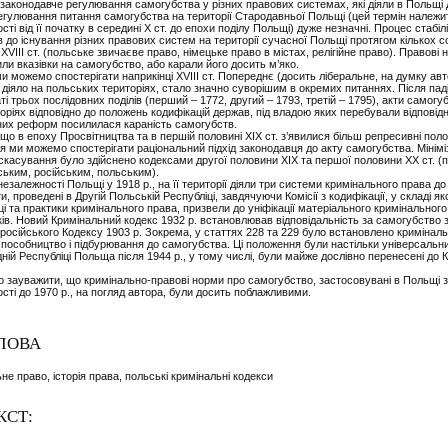
аконодавче регулювання самогубства у різних правових системах, які діяли в Польщі 
егулювання питання самогубства на території Стародавньої Польщі (цей термін належить
ті від її початку в середині Х ст. до епохи поділу Польщі) дуже незначні. Процес стабілі
в до існування різних правових систем на території сучасної Польщі протягом кількох с
ХVIII ст. (польське звичаєве право, німецьке право в містах, релігійне право). Правові 
или вказівки на самогубство, або карали його досить м’яко.
ми можемо спостерігати наприкінці XVIII ст. Попереднє (досить ліберальне, на думку ав
 діяло на польських територіях, стало значно суворішим в окремих питаннях. Після пад
ті трьох послідовних поділів (перший – 1772, другий – 1793, третій – 1795), акти самог
оріях відповідно до положень кодифікацій держав, під владою яких перебували відповідні
них реформ посилилася караність самогубств.
що в епоху Просвітництва та в першій половині ХIХ ст. з’явилися більш репресивні пол
тя ми можемо спостерігати раціональний підхід законодавця до акту самогубства. Мінімі
е скасування було здійснено кодексами другої половини ХIХ та першої половини ХХ ст. (
ським, російським, польським).
езалежності Польщі у 1918 р., на її території діяли три системи кримінального права до
и, проведені в Другій Польській Республіці, завдячуючи Комісії з кодифікації, у складі я
ці та практики кримінального права, призвели до уніфікації матеріального кримінальног
ків. Новий Кримінальний кодекс 1932 р. встановлював відповідальність за самогубство 
осійського Кодексу 1903 р. Зокрема, у статтях 228 та 229 було встановлено кримінал
а пособ­ництво і підбурювання до самогубства. Ці положення були настільки універсаль
ній Республіці Польща після 1944 р., у тому числі, були майже дослівно перенесені до 
о зауважити, що кримінально-правові норми про самогубство, застосовувані в Польщі 
сті до 1970 р., на погляд автора, були досить поблажливими.
ЛОВА
не право, історія права, польські кримінальні кодекси
КСТ: