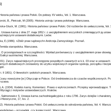
Я
 Historia państwa i prawa Polski. Do połowy XV wieku, Vol. 1. Warszawa.
rski, B., Pietrzak, M (2005). Historia ustroju i prawa polskiego. Warszawa.
ska-Gluck, M. (1981). Historia państwa i prawa Polski. Od rozbiorów do uwłaszczenia, Vol.
. Ustawa karna z dnia 27. maja 1852 r. z uwzględnieniem wszystkich zmieniających ją ustaw 
jważniejszymi ustawami dodatkowymi. Lwów.
a, E.(1986). «Zbiór praw sądowych» Andrzeja Zamoyskiego. Poznań.
 Temida staropolska. Warszawa.
3). O przestępstwach w szczególności. Wykład porównawczy z uwzględnieniem praw obowią
 Galicyi austriackiej. Warszawa.
31). Zarys najważniejszych przestępstw pospolitych zawartych w k.k. 03 oraz w ustawach 
arnych dodatkowych zestawiony do użytku wojskowych organów spokoju, porządku i bezp
ądz.
, t. II 1801). O litewskich i polskich prawach. Warszawa.
 Czasy nowożytne [w:] Obyczaje w Polsce. Od średniowiecza do czasów współczesnych. Pr
arszawa.
cki, A. (1934). Kodeks karny. Komentarz. Prawo o wykroczeniach. Przepisy wprowadzające. 
 Wyciągi z motywów ustawodawczych. Kraków.
), Salmonowicz S. Ustawa karna zachodniogalicyjska z roku 1796. Zarys dziejów i charakter
Historyczne, 17, Iss. 2.
2). Historia państwa i prawa Polski. Od uwłaszczenia do odrodzenia państwa, Vol. 4. Warsz
 Samobójstwo – przypadek, czy konieczność. Warszawa.