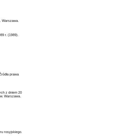
 2. Warszawa.
9 r. (1989).
 Źródła prawa
ych z dniem 20
dów. Warszawa.
ru rosyjskiego.