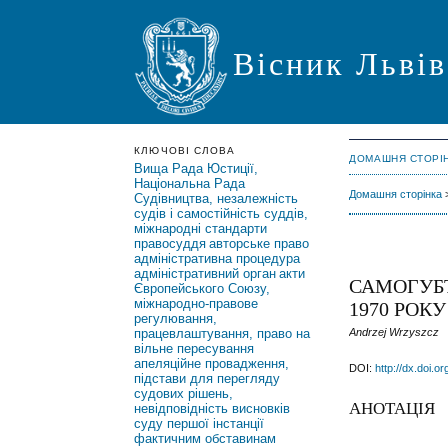
Вісник Львів
КЛЮЧОВІ СЛОВА
ДОМАШНЯ СТОРІ
Вища Рада Юстиції,
Національна Рада
Домашня сторінка
Судівництва, незалежність
судів і самостійність суддів,
міжнародні стандарти
правосуддя
авторське право
адміністративна процедура
адміністративний орган
акти
САМОГУБТ
Європейського Союзу,
міжнародно-правове
1970 РОКУ
регулювання,
працевлаштування, право на
Andrzej Wrzyszcz
вільне пересування
апеляційне провадження,
DOI:
http://dx.doi.o
підстави для перегляду
судових рішень,
АНОТАЦІЯ
невідповідність висновків
суду першої інстанції
фактичним обставинам