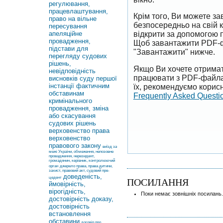
регулювання,
працевлаштування,
Крім того, Ви можете 
право на вільне
безпосередньо на свій 
пересування
апеляційне
відкрити за допомогою 
провадження,
Щоб завантажити PDF-ф
підстави для
"Завантажити" нижче.
перегляду судових
рішень,
Якщо Ви хочете отримат
невідповідність
працювати з PDF-файлам
висновків суду першої
інстанції фактичним
їх, рекомендуємо корисн
обставинам
Frequently Asked Questi
кримінального
провадження, зміна
або скасування
судових рішень
верховенство права
верховенство
правового закону
виїзд за
межі України, обмеження, непозовне
провадження, нерезидент,
громадянин, керівник, контролюючий
орган
джерело права, права дитини,
захист, правовий акт, судовий пре-
доведеність,
цедент
ПОСИЛАННЯ
ймовірність,
вірогідність,
Поки немає зовнішніх посилань.
достовірність доказу,
достовірність
встановлення
обставини
договір про