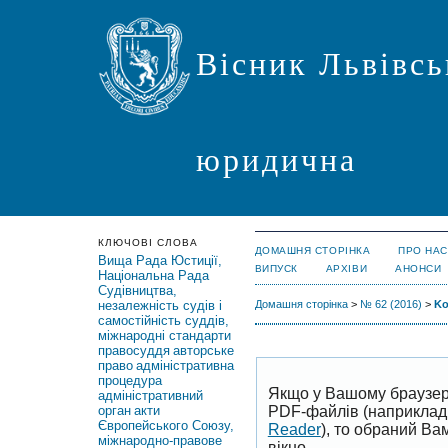
Вісник Львівсь
юридична
КЛЮЧОВІ СЛОВА
ДОМАШНЯ СТОРІНКА
ПРО НАС
Вища Рада Юстиції,
ВИПУСК
АРХІВИ
АНОНСИ
Національна Рада
Судівництва,
незалежність судів і
Домашня сторінка
>
№ 62 (2016)
>
Ko
самостійність суддів,
міжнародні стандарти
правосуддя
авторське
право
адміністративна
процедура
Якщо у Вашому браузер
адміністративний
PDF-файлів (наприклад,
орган
акти
Європейського Союзу,
Reader
), то обраний В
міжнародно-правове
вікно.