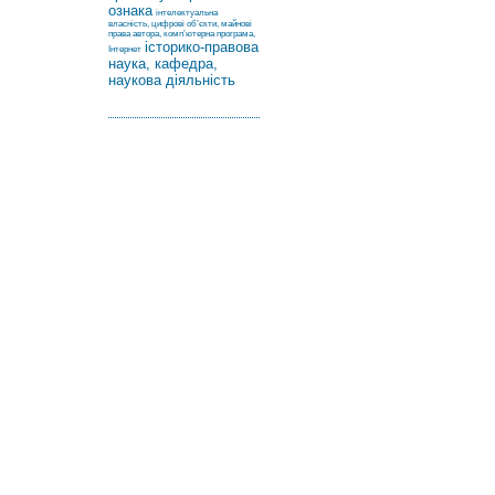
ознака
інтелектуальна
власність, цифрові об’єкти, майнові
права автора, комп’ютерна програма,
історико-правова
Інтернет
наука, кафедра,
наукова діяльність