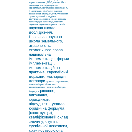
нерозголошення, NDA, комерційна
таємниця, конфіденцій¬на
інформація, негативне зобов’язання,
ІТ-компанія, «Дія Сіті».
заходи
заохочення, стимули, стимулювання
правослухняної поведінки
засуджених, схвалення, винагороди
конституція, конституціоналізм,
держава, державотворення, хартія
наукова школа,
дослідження,
Львівська наукова
школа земельного,
аграрного та
екологічного права
національна
імплементація, форми
імплементації,
імплементацій на
практика, європейські
держави, міжнародні
договори
правове регулювання,
земельні правовідносини,
законодавство, Гали-чина, Австро-
рішення,
Угорщина
виконання,
юрисдикція,
підсудність, ухвала
юридична формула
(конструкція),
кваліфікований склад
злочину, ступінь
суспільної небезпеки,
криміноутворююча