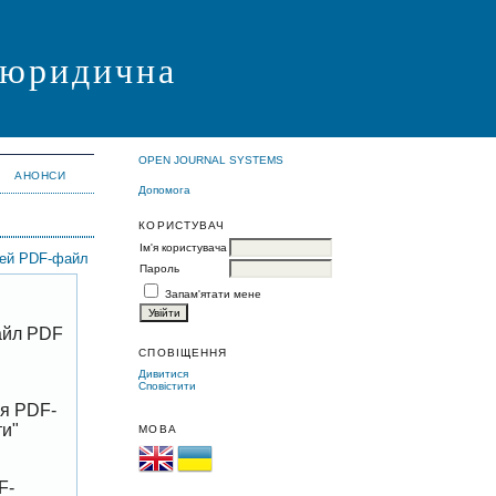
я юридична
OPEN JOURNAL SYSTEMS
АНОНСИ
Допомога
КОРИСТУВАЧ
Ім'я користувача
цей PDF-файл
Пароль
Запам'ятати мене
файл PDF
СПОВІЩЕННЯ
Дивитися
Сповістити
ня PDF-
ти"
МОВА
F-