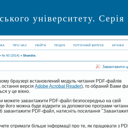
ського університету. Сері
НКА
ПРО НАС
УВІЙТИ
ПОШУК
ПОТОЧНИЙ ВИПУСК
АРХІВИ
>
№ 60 (2014)
>
Shandra
Завантажити 
ому браузері встановлений модуль читання PDF-файлів
, остання версія
Adobe Acrobat Reader
), то обраний Вами 
ся у це вікно.
 Ви можете завантажити PDF-файл безпосередньо на свій
 де його можна буде відкрити за допомогою програми читан
б завантажити PDF-файл, натисніть посилання "Завантажи
чете отримати більше інформації про те, як працювати з PD