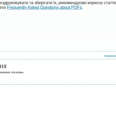
оздруковувати та зберігати їх, рекомендуємо корисну статт
ress
Frequently Asked Questions about PDFs
.
ПОВНОЕ
НЯ
овнішніх посилань.