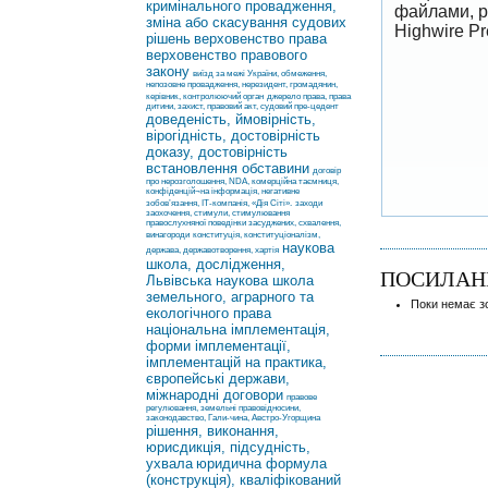
кримінального провадження,
файлами, р
зміна або скасування судових
Highwire P
рішень
верховенство права
верховенство правового
закону
виїзд за межі України, обмеження,
непозовне провадження, нерезидент, громадянин,
керівник, контролюючий орган
джерело права, права
дитини, захист, правовий акт, судовий пре-цедент
доведеність, ймовірність,
вірогідність, достовірність
доказу, достовірність
встановлення обставини
договір
про нерозголошення, NDA, комерційна таємниця,
конфіденцій¬на інформація, негативне
зобов’язання, ІТ-компанія, «Дія Сіті».
заходи
заохочення, стимули, стимулювання
правослухняної поведінки засуджених, схвалення,
винагороди
конституція, конституціоналізм,
наукова
держава, державотворення, хартія
школа, дослідження,
ПОСИЛАН
Львівська наукова школа
земельного, аграрного та
Поки немає з
екологічного права
національна імплементація,
форми імплементації,
імплементацій на практика,
європейські держави,
міжнародні договори
правове
регулювання, земельні правовідносини,
законодавство, Гали-чина, Австро-Угорщина
рішення, виконання,
юрисдикція, підсудність,
ухвала
юридична формула
(конструкція), кваліфікований