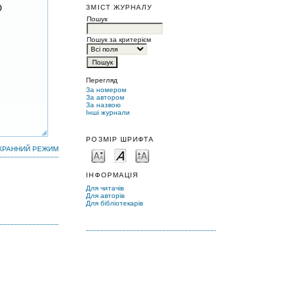
ю
ЗМІСТ ЖУРНАЛУ
Пошук
Пошук за критерієм
Перегляд
За номером
За автором
За назвою
Інші журнали
РОЗМІР ШРИФТА
КРАННИЙ РЕЖИМ
ІНФОРМАЦІЯ
Для читачів
Для авторів
Для бібліотекарів