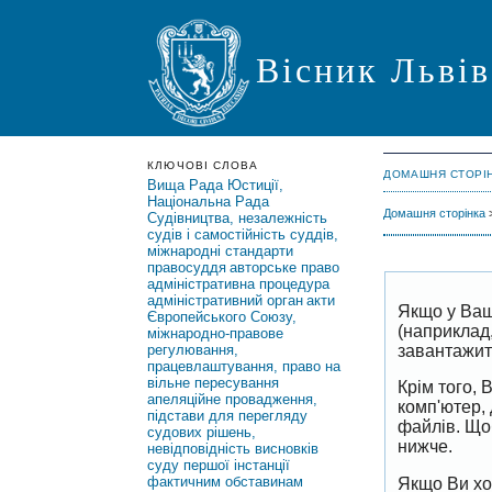
Вісник Львів
КЛЮЧОВІ СЛОВА
ДОМАШНЯ СТОРІ
Вища Рада Юстиції,
Національна Рада
Домашня сторінка
Судівництва, незалежність
судів і самостійність суддів,
міжнародні стандарти
правосуддя
авторське право
адміністративна процедура
адміністративний орган
акти
Якщо у Ваш
Європейського Союзу,
(наприклад
міжнародно-правове
завантажить
регулювання,
працевлаштування, право на
вільне пересування
Крім того,
апеляційне провадження,
комп'ютер,
підстави для перегляду
файлів. Що
судових рішень,
нижче.
невідповідність висновків
суду першої інстанції
фактичним обставинам
Якщо Ви хо