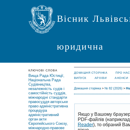
Вісник Львівсь
юридична
КЛЮЧОВІ СЛОВА
ДОМАШНЯ СТОРІНКА
ПРО НАС
Вища Рада Юстиції,
ВИПУСК
АРХІВИ
АНОНСИ
Національна Рада
Судівництва,
незалежність судів і
Домашня сторінка
>
№ 82 (2026)
>
Hu
самостійність суддів,
міжнародні стандарти
правосуддя
авторське
право
адміністративна
процедура
Якщо у Вашому браузер
адміністративний
PDF-файлів (наприклад,
орган
акти
Європейського Союзу,
Reader
), то обраний В
міжнародно-правове
вікно.