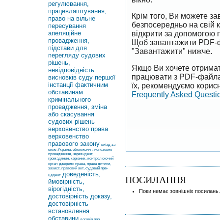
регулювання,
працевлаштування,
Крім того, Ви можете 
право на вільне
безпосередньо на свій 
пересування
апеляційне
відкрити за допомогою 
провадження,
Щоб завантажити PDF-ф
підстави для
"Завантажити" нижче.
перегляду судових
рішень,
Якщо Ви хочете отримат
невідповідність
працювати з PDF-файлам
висновків суду першої
інстанції фактичним
їх, рекомендуємо корисн
обставинам
Frequently Asked Questi
кримінального
провадження, зміна
або скасування
судових рішень
верховенство права
верховенство
правового закону
виїзд за
межі України, обмеження, непозовне
провадження, нерезидент,
громадянин, керівник, контролюючий
орган
джерело права, права дитини,
захист, правовий акт, судовий пре-
доведеність,
цедент
ПОСИЛАННЯ
ймовірність,
вірогідність,
Поки немає зовнішніх посилань.
достовірність доказу,
достовірність
встановлення
обставини
договір про