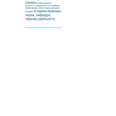
ознака
інтелектуальна
власність, цифрові об’єкти, майнові
права автора, комп’ютерна програма,
історико-правова
Інтернет
наука, кафедра,
наукова діяльність