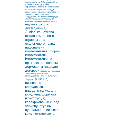
нерозголошення, NDA, комерційна
таємниця, конфіденцій¬на
інформація, негативне зобов’язання,
ІТ-компанія, «Дія Сіті».
заходи
заохочення, стимули, стимулювання
правослухняної поведінки
засуджених, схвалення, винагороди
конституція, конституціоналізм,
держава, державотворення, хартія
наукова школа,
дослідження,
Львівська наукова
школа земельного,
аграрного та
екологічного права
національна
імплементація, форми
імплементації,
імплементацій на
практика, європейські
держави, міжнародні
договори
правове регулювання,
земельні правовідносини,
законодавство, Гали-чина, Австро-
рішення,
Угорщина
виконання,
юрисдикція,
підсудність, ухвала
юридична формула
(конструкція),
кваліфікований склад
злочину, ступінь
суспільної небезпеки,
криміноутворююча