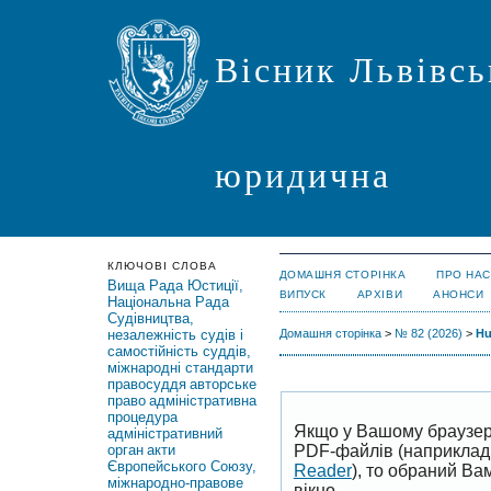
Вісник Львівсь
юридична
КЛЮЧОВІ СЛОВА
ДОМАШНЯ СТОРІНКА
ПРО НАС
Вища Рада Юстиції,
ВИПУСК
АРХІВИ
АНОНСИ
Національна Рада
Судівництва,
незалежність судів і
Домашня сторінка
>
№ 82 (2026)
>
Hu
самостійність суддів,
міжнародні стандарти
правосуддя
авторське
право
адміністративна
процедура
Якщо у Вашому браузер
адміністративний
PDF-файлів (наприклад,
орган
акти
Європейського Союзу,
Reader
), то обраний В
міжнародно-правове
вікно.