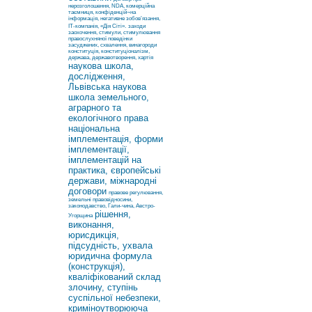
нерозголошення, NDA, комерційна
таємниця, конфіденцій¬на
інформація, негативне зобов’язання,
ІТ-компанія, «Дія Сіті».
заходи
заохочення, стимули, стимулювання
правослухняної поведінки
засуджених, схвалення, винагороди
конституція, конституціоналізм,
держава, державотворення, хартія
наукова школа,
дослідження,
Львівська наукова
школа земельного,
аграрного та
екологічного права
національна
імплементація, форми
імплементації,
імплементацій на
практика, європейські
держави, міжнародні
договори
правове регулювання,
земельні правовідносини,
законодавство, Гали-чина, Австро-
рішення,
Угорщина
виконання,
юрисдикція,
підсудність, ухвала
юридична формула
(конструкція),
кваліфікований склад
злочину, ступінь
суспільної небезпеки,
криміноутворююча