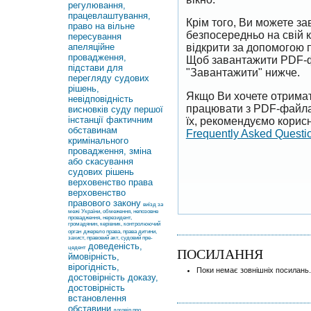
регулювання,
працевлаштування,
Крім того, Ви можете 
право на вільне
безпосередньо на свій 
пересування
апеляційне
відкрити за допомогою 
провадження,
Щоб завантажити PDF-ф
підстави для
"Завантажити" нижче.
перегляду судових
рішень,
Якщо Ви хочете отримат
невідповідність
працювати з PDF-файлам
висновків суду першої
інстанції фактичним
їх, рекомендуємо корисн
обставинам
Frequently Asked Questi
кримінального
провадження, зміна
або скасування
судових рішень
верховенство права
верховенство
правового закону
виїзд за
межі України, обмеження, непозовне
провадження, нерезидент,
громадянин, керівник, контролюючий
орган
джерело права, права дитини,
захист, правовий акт, судовий пре-
доведеність,
цедент
ПОСИЛАННЯ
ймовірність,
вірогідність,
Поки немає зовнішніх посилань.
достовірність доказу,
достовірність
встановлення
обставини
договір про