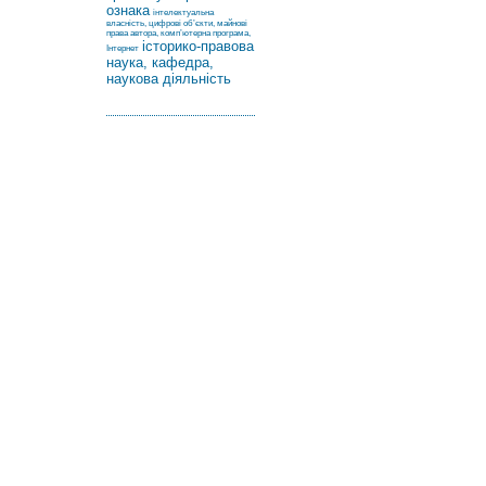
ознака
інтелектуальна
власність, цифрові об’єкти, майнові
права автора, комп’ютерна програма,
історико-правова
Інтернет
наука, кафедра,
наукова діяльність