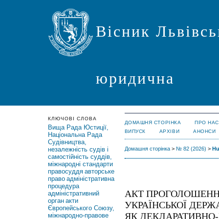
Вісник Львівсь
юридична
КЛЮЧОВІ СЛОВА
ДОМАШНЯ СТОРІНКА
ПРО НАС
Вища Рада Юстиції,
ВИПУСК
АРХІВИ
АНОНСИ
Національна Рада
Судівництва,
незалежність судів і
Домашня сторінка
>
№ 82 (2026)
>
Hu
самостійність суддів,
міжнародні стандарти
правосуддя
авторське
право
адміністративна
процедура
АКТ ПРОГОЛОШЕНН
адміністративний
орган
акти
УКРАЇНСЬКОЇ ДЕРЖА
Європейського Союзу,
ЯК ДЕКЛАРАТИВНО-
міжнародно-правове