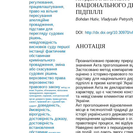
регулювання,
НАЦІОНАЛЬНОГО Д
працевлаштування,
ПІДПІЛЛІ
право на вільне
пересування
Bohdan Hutiv, Vladysalv Petrysh
апеляційне
провадження,
підстави для
DOI:
http://dx.doi.org/10.30970/
перегляду судових
рішень,
невідповідність
АНОТАЦІЯ
висновків суду першої
інстанції фактичним
обставинам
кримінального
Проаналізовано правову природ
провадження, зміна
значення Акта проголошення ві
або скасування
Застосовано метод компаративн
судових рішень
оцінено з історико-правового п
верховенство права
підставу для національного де
верховенство
підпіллі в призмі категорії Укр
правового закону
розуміння Акта як декларативн
виїзд за
межі України, обмеження, непозовне
характеру, що є частиною конст
провадження, нерезидент,
та невід’ємним елементом етап
громадянин, керівник, контролюючий
орган
джерело права, права дитини,
України.
захист, правовий акт, судовий пре-
доведеність,
Акт проголошення відновлення 
цедент
ймовірність,
місце в тисячолітній традиції д
вірогідність,
історії українського державотв
достовірність доказу,
переоціненим щонайменше з ог
достовірність
правотворчі процеси, які відбу
встановлення
Наведено витяги з першоджерел
обставини
ців подій, що дають змогу стве
договір про