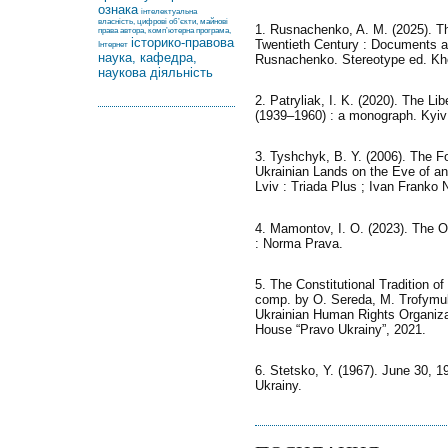
ознака
інтелектуальна
власність, цифрові об’єкти, майнові
1. Rusnachenko, A. M. (2025). Th
права автора, комп’ютерна програма,
історико-правова
Twentieth Century : Documents a
Інтернет
наука, кафедра,
Rusnachenko. Stereotype ed. Khe
наукова діяльність
2. Patryliak, I. K. (2020). The L
(1939–1960) : a monograph. Kyiv
3. Tyshchyk, B. Y. (2006). The F
Ukrainian Lands on the Eve of a
Lviv : Triada Plus ; Ivan Franko N
4. Mamontov, I. O. (2023). The 
: Norma Prava.
5. The Constitutional Tradition of
comp. by O. Sereda, M. Trofymuk,
Ukrainian Human Rights Organizat
House “Pravo Ukrainy”, 2021.
6. Stetsko, Y. (1967). June 30, 1
Ukrainy.