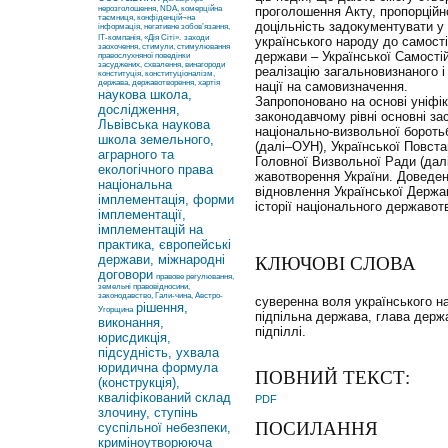
нерозголошення, NDA, комерційна
проголошення Акту, пропорційн
таємниця, конфіденцій¬на
доцільність задокументувати у с
інформація, негативне зобов’язання,
ІТ-компанія, «Дія Сіті».
заходи
українського народу до самост
заохочення, стимули, стимулювання
держави – Української Самості
правослухняної поведінки
засуджених, схвалення, винагороди
реалізацію загальновизнаного і
конституція, конституціоналізм,
держава, державотворення, хартія
нації на самовизначення.
наукова школа,
Запропоновано на основі уніфік
дослідження,
законодавчому рівні основні за
Львівська наукова
національно-визвольної боротьб
школа земельного,
(далі–ОУН), Української Повста
аграрного та
Головної Визвольної Ради (далі
екологічного права
жавотворення України. Доведен
національна
відновлення Української Держа
імплементація, форми
історії національного державот
імплементації,
імплементацій на
практика, європейські
держави, міжнародні
КЛЮЧОВІ СЛОВА
договори
правове регулювання,
земельні правовідносини,
законодавство, Гали-чина, Австро-
суверенна воля українського н
рішення,
Угорщина
підпільна держава, глава держ
виконання,
підпіллі.
юрисдикція,
підсудність, ухвала
юридична формула
ПОВНИЙ ТЕКСТ:
(конструкція),
кваліфікований склад
PDF
злочину, ступінь
ПОСИЛАННЯ
суспільної небезпеки,
криміноутворююча