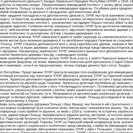
ті дипломатичної діяльності Західно-Української Народної Республіки (ЗУНР) у 1918–192
добутки та причини невдач. Проаналізовано міжнародний контекст, у якому діяла україн
ав Антанти, Польщі та інших суб’єктів міжнародних відносин. Особлива увага приділяє
ирній конференції та діяльності закордонних дипломатичних місій.
ливе завдання покладалося на дипломатичну діяльність ЗУНР, яка була важливою склад
роцесу та боротьби за міжнародне визнання в умовах післявоєнного переділу Європи. 
ладному геополітичному контексті, зумовленому наслідками Першої світової війни та 
народних відносин. Головною метою зовнішньої політики ЗУНР було досягнення міжнар
ості, забезпечення територіальної цілісності, заручення підтримкою великих держав у 
ння політичних та економічних зв’язків з іншими державами та ін.
пломатичні делегації ЗУНР намагалися довести право українців на самовизначення та
вною метою було визнання державності та запобігання передачі Галичини як споконвічн
у Польщі. ЗУНР створила дипломатичні місії у низці європейських держав, зокрема в Авст
ччині, Італії та інших державах. Ці місії виконували функції представництва інтересів 
ї підтримки. Насамперед, керівництво ЗУНР намагалося використати дипломатичні за
вітом Української держави і виходу з міжнародної ізоляції.
ивим напрямом дипломатичних зусиль ЗУНР була участь у роботі Паризької мирної кон
жнародним форумом, на якому вирішувалася повоєнна доля Центрально-Східної Європ
ним із важливих, хоча й не першочергових, питань порядку денного був статус Західно-
ної Республіки. Представники ЗУНР прагнули використати конференцію для міжнародно
егітимації контролю над територією ЗУНР. Діяльність делегації ЗУНР на Паризькій мирні
чення. Українські дипломати подавали меморандуми, проводили зустрічі з представник
ися вплинути на рішення щодо Галичини. Українська делегація апелювала до принципу 
роголошеного Вудро Вільсоном у його «Чотирнадцяти пунктах». Основними аргументам
більшість українського населення у регіоні; право української нації на створення власн
ьських претензій на Галичину та ін. Незважаючи на аргументацію української делегації, 
Франція та Велика Британія, зайняли пропольську позицію. Польща розглядалася як ва
ня більшовизму в Європі.
ливу роль відігравала підтримка Польщі з боку Франції, яка бачила в ній стратегічного 
зької мирної конференції було ухвалено низку тимчасових і компромісних рішень. Так, 
онференції стало прийняття рішення, за яким у 1919 р. Галичину як історичну українськ
сову адміністрацію Польщі; передбачалося надання регіону автономії; остаточне рішен
23 р. Рада послів Антанти остаточно визнала Галичину частиною Польщі, що означало 
 дипломатичних делегацій. Поразка ЗУНР на Паризькій мирній конференції була зумовл
відсутністю єдності українського політичного представництва; слабкістю міжнародної пі
тересами великих держав; військовими поразками ЗУНР у війні з Польщею; страхом Ант
визму тощо. Попри негативний результат, участь ЗУНР у Паризькій мирній конференці