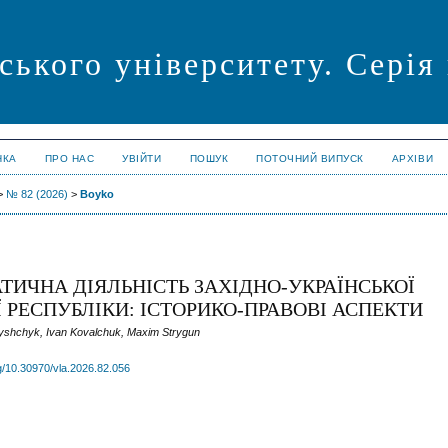
ського університету. Сері
НКА
ПРО НАС
УВІЙТИ
ПОШУК
ПОТОЧНИЙ ВИПУСК
АРХІВИ
>
№ 82 (2026)
>
Boyko
ИЧНА ДІЯЛЬНІСТЬ ЗАХІДНО-УКРАЇНСЬКОЇ
 РЕСПУБЛІКИ: ІСТОРИКО-ПРАВОВІ АСПЕКТИ
Tyshchyk, Ivan Kovalchuk, Maxim Strygun
rg/10.30970/vla.2026.82.056