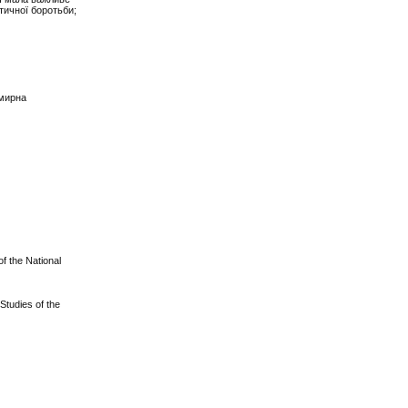
тичної боротьби;
 мирна
of the National
Studies of the