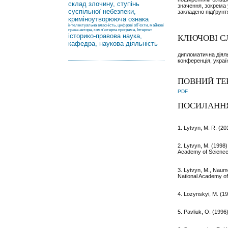
склад злочину, ступінь
значення, зокрема
суспільної небезпеки,
закладено підґрунт
криміноутворююча ознака
інтелектуальна власність, цифрові об’єкти, майнові
права автора, комп’ютерна програма, Інтернет
історико-правова наука,
КЛЮЧОВІ С
кафедра, наукова діяльність
дипломатична діяль
конференція, украї
ПОВНИЙ ТЕ
PDF
ПОСИЛАНН
1. Lytvyn, M. R. (20
2. Lytvyn, M. (1998)
Academy of Sciences 
3. Lytvyn, M., Naume
National Academy of
4. Lozynskyi, M. (19
5. Pavliuk, O. (1996