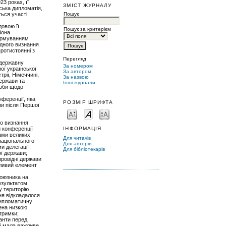
3 роках, її
ЗМІСТ ЖУРНАЛУ
ська дипломатія,
Пошук
ться участі
овою її
Пошук за критерієм
Вона
формуванням
одного визнання
протистоянні з
Перегляд
 державну
За номером
ої української
За автором
рії, Німеччині,
За назвою
держави та
Інші журнали
соби щодо
ференції, яка
РОЗМІР ШРИФТА
и після Першої
го визнання
ІНФОРМАЦІЯ
й конференції
ами великих
Для читачів
національного
Для авторів
и делегації
Для бібліотекарів
ої держави;
провідні держави
жливий елемент
союзника на
результатом
у територію
ня відкладалося
дипломатичну
ена низкою
дтримки;
анти перед
ї мала важливе