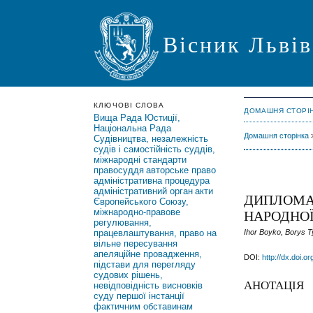
Вісник Львів
КЛЮЧОВІ СЛОВА
ДОМАШНЯ СТОРІ
Вища Рада Юстиції,
Національна Рада
Домашня сторінка
Судівництва, незалежність
судів і самостійність суддів,
міжнародні стандарти
правосуддя
авторське право
адміністративна процедура
адміністративний орган
акти
ДИПЛОМАТ
Європейського Союзу,
міжнародно-правове
НАРОДНОЇ
регулювання,
працевлаштування, право на
Ihor Boyko, Borys 
вільне пересування
апеляційне провадження,
DOI:
http://dx.doi.o
підстави для перегляду
судових рішень,
АНОТАЦІЯ
невідповідність висновків
суду першої інстанції
фактичним обставинам