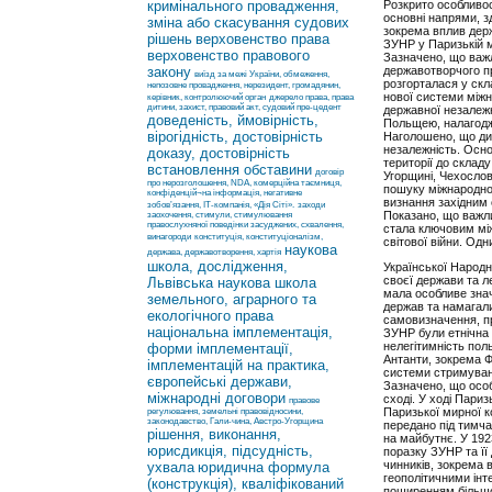
кримінального провадження,
Розкрито особливос
основні напрями, з
зміна або скасування судових
зокрема вплив держ
рішень
верховенство права
ЗУНР у Паризькій м
верховенство правового
Зазначено, що важ
закону
державотворчого п
виїзд за межі України, обмеження,
розгорталася у ск
непозовне провадження, нерезидент, громадянин,
нової системи між
керівник, контролюючий орган
джерело права, права
дитини, захист, правовий акт, судовий пре-цедент
державної незалежн
доведеність, ймовірність,
Польщею, налагодже
вірогідність, достовірність
Наголошено, що ди
незалежність. Осно
доказу, достовірність
території до склад
встановлення обставини
договір
Угорщині, Чехослова
про нерозголошення, NDA, комерційна таємниця,
пошуку міжнародно
конфіденцій¬на інформація, негативне
визнання західним с
зобов’язання, ІТ-компанія, «Дія Сіті».
заходи
Показано, що важл
заохочення, стимули, стимулювання
правослухняної поведінки засуджених, схвалення,
стала ключовим мі
винагороди
конституція, конституціоналізм,
світової війни. Од
наукова
держава, державотворення, хартія
школа, дослідження,
Української Народ
своєї держави та л
Львівська наукова школа
мала особливе зна
земельного, аграрного та
держав та намагал
екологічного права
самовизначення, п
національна імплементація,
ЗУНР були етнічна 
нелегітимність пол
форми імплементації,
Антанти, зокрема 
імплементацій на практика,
системи стримуван
європейські держави,
Зазначено, що особ
міжнародні договори
сході. У ході Пари
правове
Паризької мирної к
регулювання, земельні правовідносини,
законодавство, Гали-чина, Австро-Угорщина
передано під тимча
рішення, виконання,
на майбутнє. У 19
юрисдикція, підсудність,
поразку ЗУНР та її
чинників, зокрема 
ухвала
юридична формула
геополітичними ін
(конструкція), кваліфікований
поширенням більшо