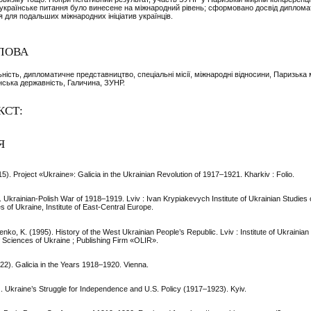
 українське питання було винесене на міжнародний рівень; сформовано досвід диплома
я для подальших міжнародних ініціатив українців.
ЛОВА
ність, дипломатичне представництво, спеціальні місії, міжнародні відносини, Паризька
нська державність, Галичина, ЗУНР.
КСТ:
Я
15). Project «Ukraine»: Galicia in the Ukrainian Revolution of 1917–1921. Kharkiv : Folio.
. Ukrainian-Polish War of 1918–1919. Lviv : Ivan Krypiakevych Institute of Ukrainian Studies 
of Ukraine, Institute of East-Central Europe.
nko, K. (1995). History of the West Ukrainian People’s Republic. Lviv : Institute of Ukrainian 
 Sciences of Ukraine ; Publishing Firm «OLIR».
22). Galicia in the Years 1918–1920. Vienna.
). Ukraine’s Struggle for Independence and U.S. Policy (1917–1923). Kyiv.