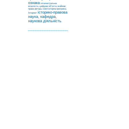
ознака
інтелектуальна
власність, цифрові об’єкти, майнові
права автора, комп’ютерна програма,
історико-правова
Інтернет
наука, кафедра,
наукова діяльність