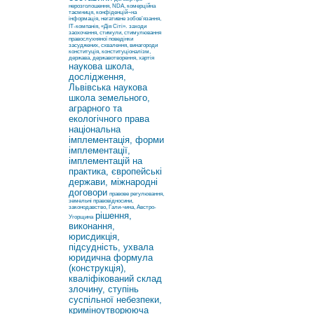
нерозголошення, NDA, комерційна
таємниця, конфіденцій¬на
інформація, негативне зобов’язання,
ІТ-компанія, «Дія Сіті».
заходи
заохочення, стимули, стимулювання
правослухняної поведінки
засуджених, схвалення, винагороди
конституція, конституціоналізм,
держава, державотворення, хартія
наукова школа,
дослідження,
Львівська наукова
школа земельного,
аграрного та
екологічного права
національна
імплементація, форми
імплементації,
імплементацій на
практика, європейські
держави, міжнародні
договори
правове регулювання,
земельні правовідносини,
законодавство, Гали-чина, Австро-
рішення,
Угорщина
виконання,
юрисдикція,
підсудність, ухвала
юридична формула
(конструкція),
кваліфікований склад
злочину, ступінь
суспільної небезпеки,
криміноутворююча