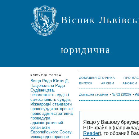
Вісник Львівсь
юридична
КЛЮЧОВІ СЛОВА
ДОМАШНЯ СТОРІНКА
ПРО НАС
Вища Рада Юстиції,
ВИПУСК
АРХІВИ
АНОНСИ
Національна Рада
Судівництва,
незалежність судів і
Домашня сторінка
>
№ 82 (2026)
>
Vi
самостійність суддів,
міжнародні стандарти
правосуддя
авторське
право
адміністративна
процедура
Якщо у Вашому браузер
адміністративний
PDF-файлів (наприклад,
орган
акти
Європейського Союзу,
Reader
), то обраний В
міжнародно-правове
вікно.