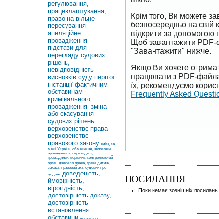
регулювання,
працевлаштування,
Крім того, Ви можете 
право на вільне
безпосередньо на свій 
пересування
апеляційне
відкрити за допомогою 
провадження,
Щоб завантажити PDF-ф
підстави для
"Завантажити" нижче.
перегляду судових
рішень,
Якщо Ви хочете отримат
невідповідність
працювати з PDF-файлам
висновків суду першої
інстанції фактичним
їх, рекомендуємо корисн
обставинам
Frequently Asked Questi
кримінального
провадження, зміна
або скасування
судових рішень
верховенство права
верховенство
правового закону
виїзд за
межі України, обмеження, непозовне
провадження, нерезидент,
громадянин, керівник, контролюючий
орган
джерело права, права дитини,
захист, правовий акт, судовий пре-
доведеність,
цедент
ПОСИЛАННЯ
ймовірність,
вірогідність,
Поки немає зовнішніх посилань.
достовірність доказу,
достовірність
встановлення
обставини
договір про