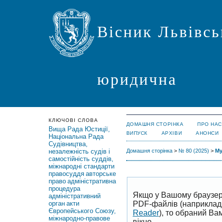
Вісник Львівсь
юридична
КЛЮЧОВІ СЛОВА
ДОМАШНЯ СТОРІНКА
ПРО НАС
Вища Рада Юстиції,
ВИПУСК
АРХІВИ
АНОНСИ
Національна Рада
Судівництва,
незалежність судів і
Домашня сторінка
>
№ 80 (2025)
>
My
самостійність суддів,
міжнародні стандарти
правосуддя
авторське
право
адміністративна
процедура
Якщо у Вашому браузер
адміністративний
PDF-файлів (наприклад,
орган
акти
Європейського Союзу,
Reader
), то обраний В
міжнародно-правове
вікно.