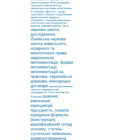
нерозголошення, NDA, комерційна
таємниця, конфіденцій¬на
інформація, негативне зобов’язання,
ІТ-компанія, «Дія Сіті».
заходи
заохочення, стимули, стимулювання
правослухняної поведінки
засуджених, схвалення, винагороди
конституція, конституціоналізм,
держава, державотворення, хартія
наукова школа,
дослідження,
Львівська наукова
школа земельного,
аграрного та
екологічного права
національна
імплементація, форми
імплементації,
імплементацій на
практика, європейські
держави, міжнародні
договори
правове регулювання,
земельні правовідносини,
законодавство, Гали-чина, Австро-
рішення,
Угорщина
виконання,
юрисдикція,
підсудність, ухвала
юридична формула
(конструкція),
кваліфікований склад
злочину, ступінь
суспільної небезпеки,
криміноутворююча