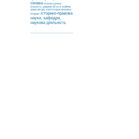
ознака
інтелектуальна
власність, цифрові об’єкти, майнові
права автора, комп’ютерна програма,
історико-правова
Інтернет
наука, кафедра,
наукова діяльність