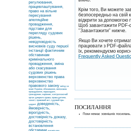
регулювання,
працевлаштування,
Крім того, Ви можете 
право на вільне
безпосередньо на свій 
пересування
апеляційне
відкрити за допомогою 
провадження,
Щоб завантажити PDF-ф
підстави для
"Завантажити" нижче.
перегляду судових
рішень,
Якщо Ви хочете отримат
невідповідність
працювати з PDF-файлам
висновків суду першої
інстанції фактичним
їх, рекомендуємо корисн
обставинам
Frequently Asked Questi
кримінального
провадження, зміна
або скасування
судових рішень
верховенство права
верховенство
правового закону
виїзд за
межі України, обмеження, непозовне
провадження, нерезидент,
громадянин, керівник, контролюючий
орган
джерело права, права дитини,
захист, правовий акт, судовий пре-
доведеність,
цедент
ПОСИЛАННЯ
ймовірність,
вірогідність,
Поки немає зовнішніх посилань.
достовірність доказу,
достовірність
встановлення
обставини
договір про