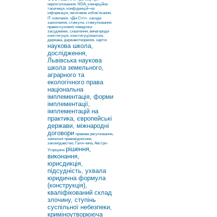
нерозголошення, NDA, комерційна
таємниця, конфіденцій¬на
інформація, негативне зобов’язання,
ІТ-компанія, «Дія Сіті».
заходи
заохочення, стимули, стимулювання
правослухняної поведінки
засуджених, схвалення, винагороди
конституція, конституціоналізм,
держава, державотворення, хартія
наукова школа,
дослідження,
Львівська наукова
школа земельного,
аграрного та
екологічного права
національна
імплементація, форми
імплементації,
імплементацій на
практика, європейські
держави, міжнародні
договори
правове регулювання,
земельні правовідносини,
законодавство, Гали-чина, Австро-
рішення,
Угорщина
виконання,
юрисдикція,
підсудність, ухвала
юридична формула
(конструкція),
кваліфікований склад
злочину, ступінь
суспільної небезпеки,
криміноутворююча