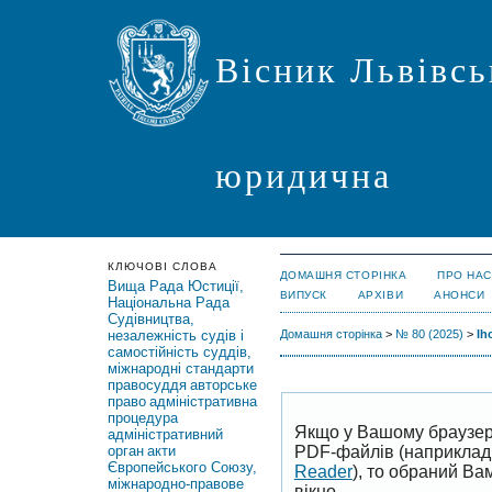
Вісник Львівсь
юридична
КЛЮЧОВІ СЛОВА
ДОМАШНЯ СТОРІНКА
ПРО НАС
Вища Рада Юстиції,
ВИПУСК
АРХІВИ
АНОНСИ
Національна Рада
Судівництва,
незалежність судів і
Домашня сторінка
>
№ 80 (2025)
>
Ih
самостійність суддів,
міжнародні стандарти
правосуддя
авторське
право
адміністративна
процедура
Якщо у Вашому браузер
адміністративний
PDF-файлів (наприклад,
орган
акти
Європейського Союзу,
Reader
), то обраний В
міжнародно-правове
вікно.