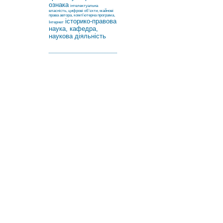
ознака
інтелектуальна
власність, цифрові об’єкти, майнові
права автора, комп’ютерна програма,
історико-правова
Інтернет
наука, кафедра,
наукова діяльність