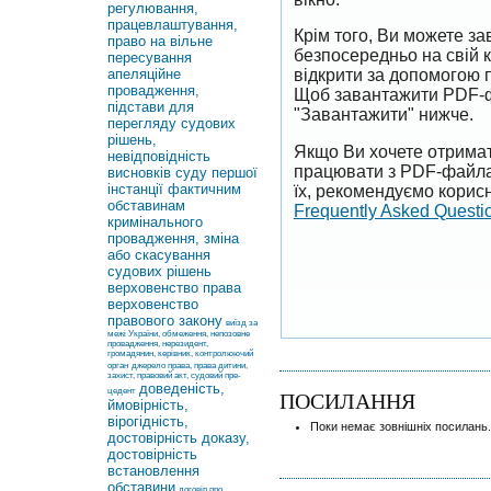
регулювання,
працевлаштування,
Крім того, Ви можете 
право на вільне
безпосередньо на свій 
пересування
апеляційне
відкрити за допомогою 
провадження,
Щоб завантажити PDF-ф
підстави для
"Завантажити" нижче.
перегляду судових
рішень,
Якщо Ви хочете отримат
невідповідність
працювати з PDF-файлам
висновків суду першої
інстанції фактичним
їх, рекомендуємо корисн
обставинам
Frequently Asked Questi
кримінального
провадження, зміна
або скасування
судових рішень
верховенство права
верховенство
правового закону
виїзд за
межі України, обмеження, непозовне
провадження, нерезидент,
громадянин, керівник, контролюючий
орган
джерело права, права дитини,
захист, правовий акт, судовий пре-
доведеність,
цедент
ПОСИЛАННЯ
ймовірність,
вірогідність,
Поки немає зовнішніх посилань.
достовірність доказу,
достовірність
встановлення
обставини
договір про