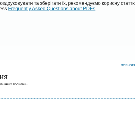
оздруковувати та зберігати їх, рекомендуємо корисну статт
ress
Frequently Asked Questions about PDFs
.
ПОВНОЕ
НЯ
овнішніх посилань.