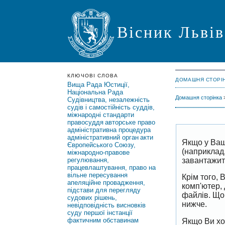
Вісник Львів
КЛЮЧОВІ СЛОВА
ДОМАШНЯ СТОРІ
Вища Рада Юстиції,
Національна Рада
Домашня сторінка
Судівництва, незалежність
судів і самостійність суддів,
міжнародні стандарти
правосуддя
авторське право
адміністративна процедура
адміністративний орган
акти
Якщо у Ваш
Європейського Союзу,
(наприклад
міжнародно-правове
завантажить
регулювання,
працевлаштування, право на
вільне пересування
Крім того,
апеляційне провадження,
комп'ютер,
підстави для перегляду
файлів. Що
судових рішень,
нижче.
невідповідність висновків
суду першої інстанції
фактичним обставинам
Якщо Ви хо