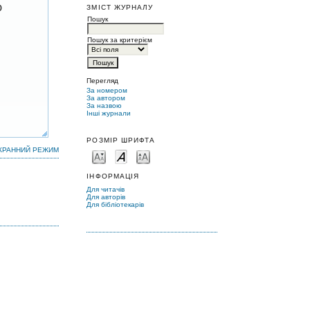
ю
ЗМІСТ ЖУРНАЛУ
Пошук
Пошук за критерієм
Перегляд
За номером
За автором
За назвою
Інші журнали
РОЗМІР ШРИФТА
КРАННИЙ РЕЖИМ
ІНФОРМАЦІЯ
Для читачів
Для авторів
Для бібліотекарів