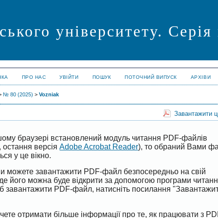
ського університету. Сері
НКА
ПРО НАС
УВІЙТИ
ПОШУК
ПОТОЧНИЙ ВИПУСК
АРХІВИ
>
№ 80 (2025)
>
Vozniak
Завантажити 
ому браузері встановлений модуль читання PDF-файлів
, остання версія
Adobe Acrobat Reader
), то обраний Вами 
ся у це вікно.
 Ви можете завантажити PDF-файл безпосередньо на свій
 де його можна буде відкрити за допомогою програми читан
б завантажити PDF-файл, натисніть посилання "Завантажи
чете отримати більше інформації про те, як працювати з PD