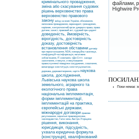
кримінального провадження,
файлами, р
зміна або скасування судових
Highwire P
рішень
верховенство права
верховенство правового
закону
виїзд за межі України, обмеження,
непозовне провадження, нерезидент, громадянин,
керівник, контролюючий орган
джерело права, права
дитини, захист, правовий акт, судовий пре-цедент
доведеність, ймовірність,
вірогідність, достовірність
доказу, достовірність
встановлення обставини
договір
про нерозголошення, NDA, комерційна таємниця,
конфіденцій¬на інформація, негативне
зобов’язання, ІТ-компанія, «Дія Сіті».
заходи
заохочення, стимули, стимулювання
правослухняної поведінки засуджених, схвалення,
винагороди
конституція, конституціоналізм,
наукова
держава, державотворення, хартія
школа, дослідження,
ПОСИЛАН
Львівська наукова школа
земельного, аграрного та
Поки немає з
екологічного права
національна імплементація,
форми імплементації,
імплементацій на практика,
європейські держави,
міжнародні договори
правове
регулювання, земельні правовідносини,
законодавство, Гали-чина, Австро-Угорщина
рішення, виконання,
юрисдикція, підсудність,
ухвала
юридична формула
(конструкція), кваліфікований