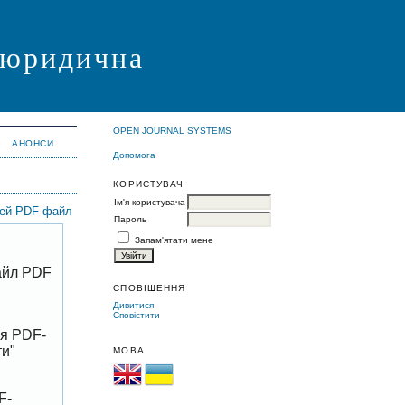
я юридична
OPEN JOURNAL SYSTEMS
АНОНСИ
Допомога
КОРИСТУВАЧ
Ім'я користувача
цей PDF-файл
Пароль
Запам'ятати мене
файл PDF
СПОВІЩЕННЯ
Дивитися
Сповістити
ня PDF-
ти"
МОВА
F-