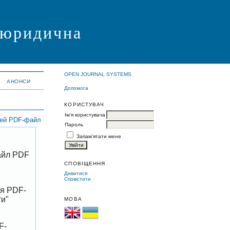
я юридична
OPEN JOURNAL SYSTEMS
АНОНСИ
Допомога
КОРИСТУВАЧ
Ім'я користувача
цей PDF-файл
Пароль
Запам'ятати мене
файл PDF
СПОВІЩЕННЯ
Дивитися
Сповістити
ня PDF-
ти"
МОВА
F-