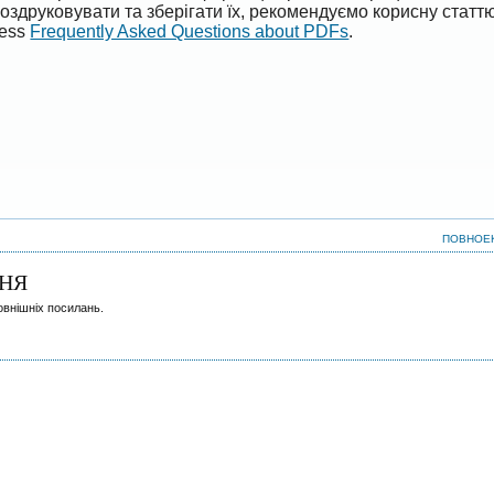
оздруковувати та зберігати їх, рекомендуємо корисну статт
ress
Frequently Asked Questions about PDFs
.
ПОВНОЕ
НЯ
овнішніх посилань.