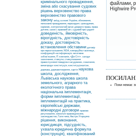
кримінального провадження,
файлами, р
зміна або скасування судових
Highwire P
рішень
верховенство права
верховенство правового
закону
виїзд за межі України, обмеження,
непозовне провадження, нерезидент, громадянин,
керівник, контролюючий орган
джерело права, права
дитини, захист, правовий акт, судовий пре-цедент
доведеність, ймовірність,
вірогідність, достовірність
доказу, достовірність
встановлення обставини
договір
про нерозголошення, NDA, комерційна таємниця,
конфіденцій¬на інформація, негативне
зобов’язання, ІТ-компанія, «Дія Сіті».
заходи
заохочення, стимули, стимулювання
правослухняної поведінки засуджених, схвалення,
винагороди
конституція, конституціоналізм,
наукова
держава, державотворення, хартія
школа, дослідження,
ПОСИЛАН
Львівська наукова школа
земельного, аграрного та
Поки немає з
екологічного права
національна імплементація,
форми імплементації,
імплементацій на практика,
європейські держави,
міжнародні договори
правове
регулювання, земельні правовідносини,
законодавство, Гали-чина, Австро-Угорщина
рішення, виконання,
юрисдикція, підсудність,
ухвала
юридична формула
(конструкція), кваліфікований