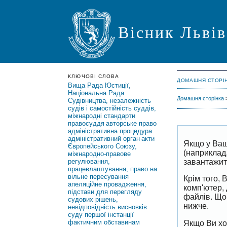
Вісник Львів
КЛЮЧОВІ СЛОВА
ДОМАШНЯ СТОРІ
Вища Рада Юстиції,
Національна Рада
Домашня сторінка
Судівництва, незалежність
судів і самостійність суддів,
міжнародні стандарти
правосуддя
авторське право
адміністративна процедура
адміністративний орган
акти
Якщо у Ваш
Європейського Союзу,
(наприклад
міжнародно-правове
завантажить
регулювання,
працевлаштування, право на
вільне пересування
Крім того,
апеляційне провадження,
комп'ютер,
підстави для перегляду
файлів. Що
судових рішень,
нижче.
невідповідність висновків
суду першої інстанції
фактичним обставинам
Якщо Ви хо