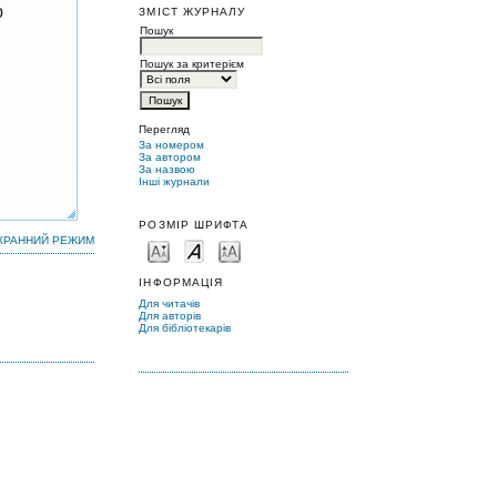
ю
ЗМІСТ ЖУРНАЛУ
Пошук
Пошук за критерієм
Перегляд
За номером
За автором
За назвою
Інші журнали
РОЗМІР ШРИФТА
КРАННИЙ РЕЖИМ
ІНФОРМАЦІЯ
Для читачів
Для авторів
Для бібліотекарів