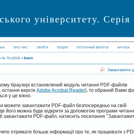
ського університету. Сері
НКА
ПРО НАС
УВІЙТИ
ПОШУК
ПОТОЧНИЙ ВИПУСК
АРХІВИ
>
№ 79 (2024)
>
Baloh
Завантажити 
ому браузері встановлений модуль читання PDF-файлів
, остання версія
Adobe Acrobat Reader
), то обраний Вами 
ся у це вікно.
 Ви можете завантажити PDF-файл безпосередньо на свій
 де його можна буде відкрити за допомогою програми читан
б завантажити PDF-файл, натисніть посилання "Завантажи
чете отримати більше інформації про те, як працювати з PD