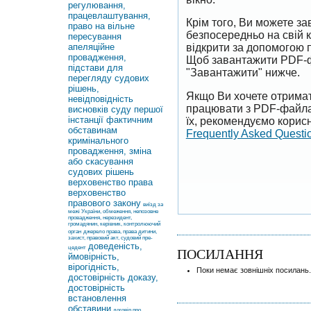
регулювання,
працевлаштування,
Крім того, Ви можете 
право на вільне
безпосередньо на свій 
пересування
апеляційне
відкрити за допомогою 
провадження,
Щоб завантажити PDF-ф
підстави для
"Завантажити" нижче.
перегляду судових
рішень,
Якщо Ви хочете отримат
невідповідність
працювати з PDF-файлам
висновків суду першої
інстанції фактичним
їх, рекомендуємо корисн
обставинам
Frequently Asked Questi
кримінального
провадження, зміна
або скасування
судових рішень
верховенство права
верховенство
правового закону
виїзд за
межі України, обмеження, непозовне
провадження, нерезидент,
громадянин, керівник, контролюючий
орган
джерело права, права дитини,
захист, правовий акт, судовий пре-
доведеність,
цедент
ПОСИЛАННЯ
ймовірність,
вірогідність,
Поки немає зовнішніх посилань.
достовірність доказу,
достовірність
встановлення
обставини
договір про