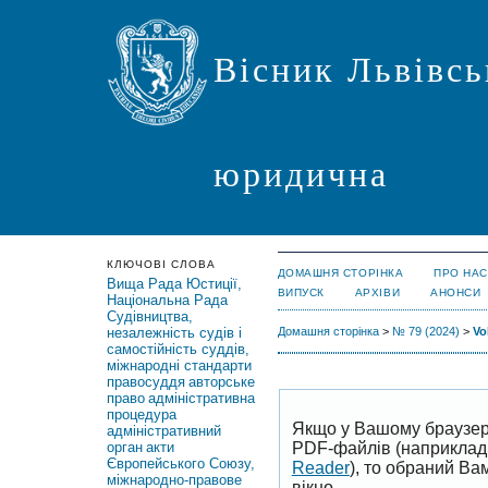
Вісник Львівсь
юридична
КЛЮЧОВІ СЛОВА
ДОМАШНЯ СТОРІНКА
ПРО НАС
Вища Рада Юстиції,
ВИПУСК
АРХІВИ
АНОНСИ
Національна Рада
Судівництва,
незалежність судів і
Домашня сторінка
>
№ 79 (2024)
>
Vo
самостійність суддів,
міжнародні стандарти
правосуддя
авторське
право
адміністративна
процедура
Якщо у Вашому браузер
адміністративний
PDF-файлів (наприклад,
орган
акти
Європейського Союзу,
Reader
), то обраний В
міжнародно-правове
вікно.