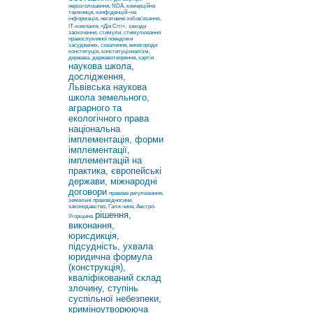
нерозголошення, NDA, комерційна
таємниця, конфіденцій¬на
інформація, негативне зобов’язання,
ІТ-компанія, «Дія Сіті».
заходи
заохочення, стимули, стимулювання
правослухняної поведінки
засуджених, схвалення, винагороди
конституція, конституціоналізм,
держава, державотворення, хартія
наукова школа,
дослідження,
Львівська наукова
школа земельного,
аграрного та
екологічного права
національна
імплементація, форми
імплементації,
імплементацій на
практика, європейські
держави, міжнародні
договори
правове регулювання,
земельні правовідносини,
законодавство, Гали-чина, Австро-
рішення,
Угорщина
виконання,
юрисдикція,
підсудність, ухвала
юридична формула
(конструкція),
кваліфікований склад
злочину, ступінь
суспільної небезпеки,
криміноутворююча