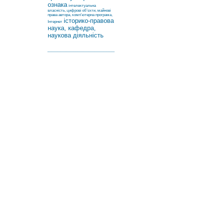
ознака
інтелектуальна
власність, цифрові об’єкти, майнові
права автора, комп’ютерна програма,
історико-правова
Інтернет
наука, кафедра,
наукова діяльність