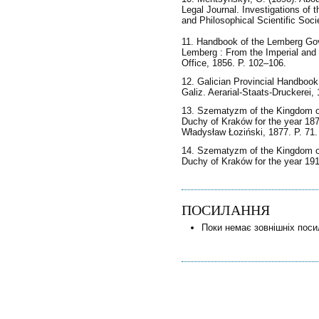
Legal Journal. Investigations of 
and Philosophical Scientific Socie
11. Handbook of the Lemberg Gove
Lemberg : From the Imperial and 
Office, 1856. P. 102–106.
12. Galician Provincial Handbook 
Galiz. Aerarial-Staats-Druckerei, 
13. Szematyzm of the Kingdom of
Duchy of Kraków for the year 187
Władysław Łoziński, 1877. P. 71.
14. Szematyzm of the Kingdom of
Duchy of Kraków for the year 191
ПОСИЛАННЯ
Поки немає зовнішніх поси