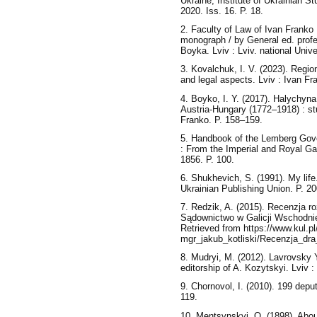
Ukraine, Institute of Ukrainian S
2020. Iss. 16. P. 18.
2. Faculty of Law of Ivan Franko 
monograph / by General ed. profes
Boyka. Lviv : Lviv. national Unive
3. Kovalchuk, I. V. (2023). Region
and legal aspects. Lviv : Ivan F
4. Boyko, I. Y. (2017). Halychyna
Austria-Hungary (1772–1918) : st
Franko. P. 158–159.
5. Handbook of the Lemberg Gover
: From the Imperial and Royal Gal
1856. P. 100.
6. Shukhevich, S. (1991). My life
Ukrainian Publishing Union. P. 20
7. Redzik, A. (2015). Recenzja ro
Sądownictwo w Galicji Wschodnie
Retrieved from https://www.kul.pl/
mgr_jakub_kotliski/Recenzja_dr
8. Mudryi, M. (2012). Lavrovsky Y
editorship of A. Kozytskyi. Lviv :
9. Chornovol, I. (2010). 199 deput
119.
10. Mentsynskyi, O. (1898). Abou