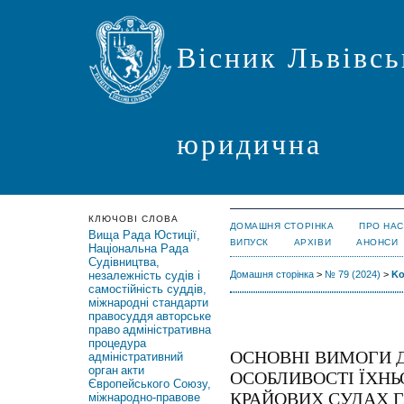
Вісник Львівсь
юридична
КЛЮЧОВІ СЛОВА
ДОМАШНЯ СТОРІНКА
ПРО НАС
Вища Рада Юстиції,
ВИПУСК
АРХІВИ
АНОНСИ
Національна Рада
Судівництва,
незалежність судів і
Домашня сторінка
>
№ 79 (2024)
>
Ko
самостійність суддів,
міжнародні стандарти
правосуддя
авторське
право
адміністративна
процедура
ОСНОВНІ ВИМОГИ Д
адміністративний
орган
акти
ОСОБЛИВОСТІ ЇХНЬО
Європейського Союзу,
КРАЙОВИХ СУДАХ ГА
міжнародно-правове