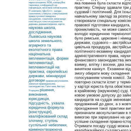
яка повинна була скласти відпо
нерозголошення, NDA, комерційна
таємниця, конфіденцій¬на
практику. Спершу здавали три 
інформація, негативне зобов’язання,
ІТ-компанія, «Дія Сіті».
заходи
судовий і політичний. Для їхн
заохочення, стимули, стимулювання
навчальному закладі за розпо-р
правослухняної поведінки
засуджених, схвалення, винагороди
створювали спеціальну комісію
конституція, конституціоналізм,
держава, державотворення, хартія
правової підготовки кандидата
наукова школа,
проникливість, чи може самост
дослідження,
володіє юридичною термінологі
Львівська наукова
було римське, церковне і німець
школа земельного,
держави, судового – австрійськ
аграрного та
цивільна процедура, австрійськ
екологічного права
політичного екзамену кандидат
національна
адміністративного права, науки
імплементація, форми
фінансового законодавства імпе
імплементації,
взимку, влітку і восени, два ін
імплементацій на
винятком канікул. Екзамени від
практика, європейські
змогу обирати мову складення 
держави, міжнародні
голосуванням членів комісії. З
договори
правове регулювання,
повторно скласти іспит у термі
земельні правовідносини,
у кар’єрі юриста була обов’язк
законодавство, Гали-чина, Австро-
рішення,
в крайовому (окружному) суді. 
Угорщина
виконання,
ковою умовою допуску до зайня
юрисдикція,
кандидатів на суддів змінювавс
підсудність, ухвала
продовжений до двох, а з жовтн
юридична формула
проходження такої практики ви
(конструкція),
призначали авскультантами в 
кваліфікований склад
вимогою при зарахуванні на цю
злочину, ступінь
успішне складення правно-істор
суспільної небезпеки,
Отримати посаду судді можна 
криміноутворююча
кваліфікаційного суддівського 