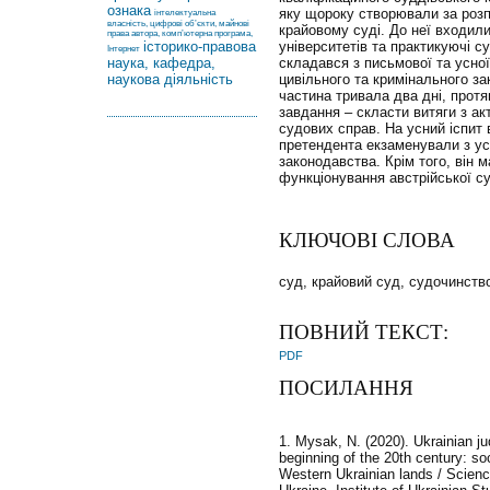
ознака
яку щороку створювали за роз
інтелектуальна
власність, цифрові об’єкти, майнові
крайовому суді. До неї входи
права автора, комп’ютерна програма,
історико-правова
університетів та практикуючі су
Інтернет
наука, кафедра,
складався з письмової та усної
наукова діяльність
цивільного та кримінального з
частина тривала два дні, прот
завдання – скласти витяги з акт
судових справ. На усний іспит 
претендента екзаменували з усі
законодавства. Крім того, він 
функціонування австрійської с
КЛЮЧОВІ СЛОВА
суд, крайовий суд, судочинство
ПОВНИЙ ТЕКСТ:
PDF
ПОСИЛАННЯ
1. Mysak, N. (2020). Ukrainian jud
beginning of the 20th century: soc
Western Ukrainian lands / Scienc