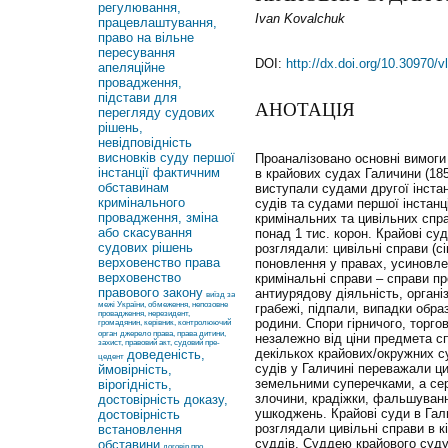
регулювання,
Ivan Kovalchuk
працевлаштування,
право на вільне
пересування
DOI:
http://dx.doi.org/10.30970/
апеляційне
провадження,
підстави для
АНОТАЦІЯ
перегляду судових
рішень,
невідповідність
висновків суду першої
Проаналізовано основні вимоги 
інстанції фактичним
в крайових судах Галичини (185
обставинам
виступали судами другої інстан
кримінального
судів та судами першої інстанц
провадження, зміна
кримінальних та цивільних спр
або скасування
понад 1 тис. корон. Крайові суд
судових рішень
розглядали: цивільні справи (сі
верховенство права
поновлення у правах, усиновлен
верховенство
кримінальні справи – справи п
правового закону
антиурядову діяльність, органі
виїзд за
межі України, обмеження, непозовне
грабежі, підпали, випадки образ
провадження, нерезидент,
родини. Спори гірничого, торго
громадянин, керівник, контролюючий
орган
джерело права, права дитини,
незалежно від ціни предмета с
захист, правовий акт, судовий пре-
декількох крайових/окружних су
доведеність,
цедент
судів у Галичині переважали ци
ймовірність,
земельними суперечками, а сер
вірогідність,
злочини, крадіжки, фальшуванн
достовірність доказу,
ушкоджень. Крайові суди в Гали
достовірність
розглядали цивільні справи в кі
встановлення
суддів. Суддею крайового суду
обставини
договір про