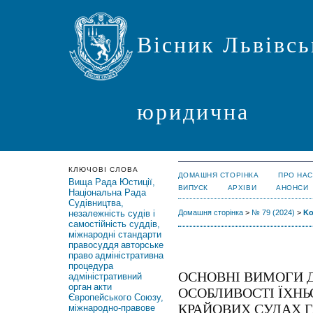
Вісник Львівсь
юридична
КЛЮЧОВІ СЛОВА
ДОМАШНЯ СТОРІНКА
ПРО НАС
Вища Рада Юстиції,
ВИПУСК
АРХІВИ
АНОНСИ
Національна Рада
Судівництва,
незалежність судів і
Домашня сторінка
>
№ 79 (2024)
>
Ko
самостійність суддів,
міжнародні стандарти
правосуддя
авторське
право
адміністративна
процедура
ОСНОВНІ ВИМОГИ Д
адміністративний
орган
акти
ОСОБЛИВОСТІ ЇХНЬО
Європейського Союзу,
КРАЙОВИХ СУДАХ ГА
міжнародно-правове