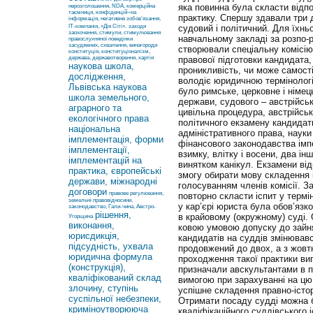
яка повинна була скласти відпо
нерозголошення, NDA, комерційна
таємниця, конфіденцій¬на
практику. Спершу здавали три 
інформація, негативне зобов’язання,
ІТ-компанія, «Дія Сіті».
заходи
судовий і політичний. Для їхн
заохочення, стимули, стимулювання
навчальному закладі за розпо-р
правослухняної поведінки
засуджених, схвалення, винагороди
створювали спеціальну комісію
конституція, конституціоналізм,
держава, державотворення, хартія
правової підготовки кандидата
наукова школа,
проникливість, чи може самост
дослідження,
володіє юридичною термінологі
Львівська наукова
було римське, церковне і німець
школа земельного,
держави, судового – австрійськ
аграрного та
цивільна процедура, австрійськ
екологічного права
політичного екзамену кандидат
національна
адміністративного права, науки
імплементація, форми
фінансового законодавства імпе
імплементації,
взимку, влітку і восени, два ін
імплементацій на
винятком канікул. Екзамени від
практика, європейські
змогу обирати мову складення 
держави, міжнародні
голосуванням членів комісії. З
договори
правове регулювання,
повторно скласти іспит у термі
земельні правовідносини,
у кар’єрі юриста була обов’язк
законодавство, Гали-чина, Австро-
рішення,
в крайовому (окружному) суді. 
Угорщина
виконання,
ковою умовою допуску до зайня
юрисдикція,
кандидатів на суддів змінювавс
підсудність, ухвала
продовжений до двох, а з жовтн
юридична формула
проходження такої практики ви
(конструкція),
призначали авскультантами в 
кваліфікований склад
вимогою при зарахуванні на цю
злочину, ступінь
успішне складення правно-істор
суспільної небезпеки,
Отримати посаду судді можна 
криміноутворююча
кваліфікаційного суддівського 