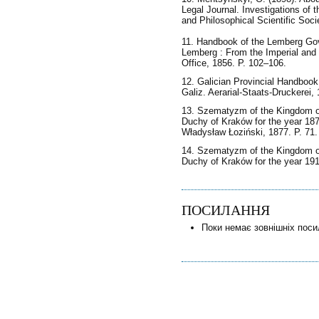
Legal Journal. Investigations of 
and Philosophical Scientific Socie
11. Handbook of the Lemberg Gove
Lemberg : From the Imperial and 
Office, 1856. P. 102–106.
12. Galician Provincial Handbook 
Galiz. Aerarial-Staats-Druckerei, 
13. Szematyzm of the Kingdom of
Duchy of Kraków for the year 187
Władysław Łoziński, 1877. P. 71.
14. Szematyzm of the Kingdom of
Duchy of Kraków for the year 191
ПОСИЛАННЯ
Поки немає зовнішніх поси