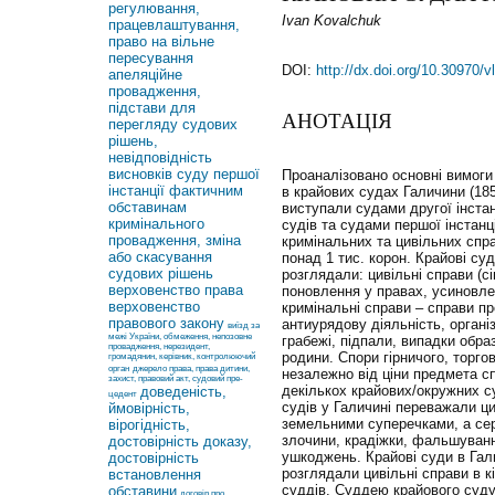
регулювання,
Ivan Kovalchuk
працевлаштування,
право на вільне
пересування
DOI:
http://dx.doi.org/10.30970/
апеляційне
провадження,
підстави для
АНОТАЦІЯ
перегляду судових
рішень,
невідповідність
висновків суду першої
Проаналізовано основні вимоги 
інстанції фактичним
в крайових судах Галичини (185
обставинам
виступали судами другої інстан
кримінального
судів та судами першої інстанц
провадження, зміна
кримінальних та цивільних спр
або скасування
понад 1 тис. корон. Крайові суд
судових рішень
розглядали: цивільні справи (сі
верховенство права
поновлення у правах, усиновлен
верховенство
кримінальні справи – справи п
правового закону
антиурядову діяльність, органі
виїзд за
межі України, обмеження, непозовне
грабежі, підпали, випадки образ
провадження, нерезидент,
родини. Спори гірничого, торго
громадянин, керівник, контролюючий
орган
джерело права, права дитини,
незалежно від ціни предмета с
захист, правовий акт, судовий пре-
декількох крайових/окружних су
доведеність,
цедент
судів у Галичині переважали ци
ймовірність,
земельними суперечками, а сер
вірогідність,
злочини, крадіжки, фальшуванн
достовірність доказу,
ушкоджень. Крайові суди в Гали
достовірність
розглядали цивільні справи в кі
встановлення
суддів. Суддею крайового суду
обставини
договір про