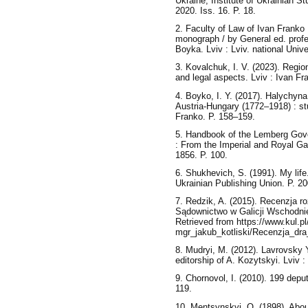
Ukraine, Institute of Ukrainian S
2020. Iss. 16. P. 18.
2. Faculty of Law of Ivan Franko 
monograph / by General ed. profes
Boyka. Lviv : Lviv. national Unive
3. Kovalchuk, I. V. (2023). Region
and legal aspects. Lviv : Ivan F
4. Boyko, I. Y. (2017). Halychyna
Austria-Hungary (1772–1918) : st
Franko. P. 158–159.
5. Handbook of the Lemberg Gover
: From the Imperial and Royal Gal
1856. P. 100.
6. Shukhevich, S. (1991). My life
Ukrainian Publishing Union. P. 20
7. Redzik, A. (2015). Recenzja ro
Sądownictwo w Galicji Wschodnie
Retrieved from https://www.kul.pl/
mgr_jakub_kotliski/Recenzja_dr
8. Mudryi, M. (2012). Lavrovsky Y
editorship of A. Kozytskyi. Lviv :
9. Chornovol, I. (2010). 199 deput
119.
10. Mentsynskyi, O. (1898). Abou