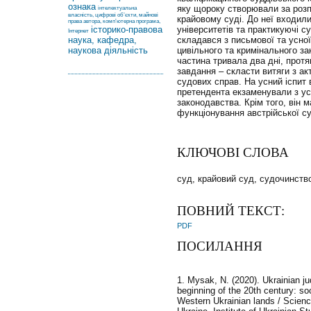
ознака
яку щороку створювали за роз
інтелектуальна
власність, цифрові об’єкти, майнові
крайовому суді. До неї входи
права автора, комп’ютерна програма,
історико-правова
університетів та практикуючі су
Інтернет
наука, кафедра,
складався з письмової та усної
наукова діяльність
цивільного та кримінального з
частина тривала два дні, прот
завдання – скласти витяги з акт
судових справ. На усний іспит 
претендента екзаменували з усі
законодавства. Крім того, він 
функціонування австрійської с
КЛЮЧОВІ СЛОВА
суд, крайовий суд, судочинство
ПОВНИЙ ТЕКСТ:
PDF
ПОСИЛАННЯ
1. Mysak, N. (2020). Ukrainian jud
beginning of the 20th century: soc
Western Ukrainian lands / Scienc