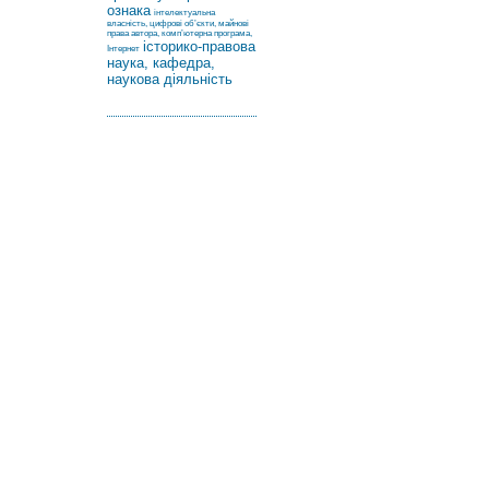
ознака
інтелектуальна
власність, цифрові об’єкти, майнові
права автора, комп’ютерна програма,
історико-правова
Інтернет
наука, кафедра,
наукова діяльність