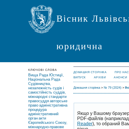
Вісник Львівсь
юридична
КЛЮЧОВІ СЛОВА
ДОМАШНЯ СТОРІНКА
ПРО НАС
Вища Рада Юстиції,
ВИПУСК
АРХІВИ
АНОНСИ
Національна Рада
Судівництва,
незалежність судів і
Домашня сторінка
>
№ 79 (2024)
>
Ih
самостійність суддів,
міжнародні стандарти
правосуддя
авторське
право
адміністративна
процедура
Якщо у Вашому браузер
адміністративний
PDF-файлів (наприклад,
орган
акти
Європейського Союзу,
Reader
), то обраний В
міжнародно-правове
вікно.