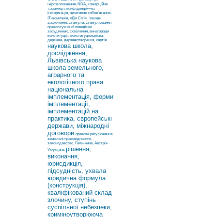
нерозголошення, NDA, комерційна
таємниця, конфіденцій¬на
інформація, негативне зобов’язання,
ІТ-компанія, «Дія Сіті».
заходи
заохочення, стимули, стимулювання
правослухняної поведінки
засуджених, схвалення, винагороди
конституція, конституціоналізм,
держава, державотворення, хартія
наукова школа,
дослідження,
Львівська наукова
школа земельного,
аграрного та
екологічного права
національна
імплементація, форми
імплементації,
імплементацій на
практика, європейські
держави, міжнародні
договори
правове регулювання,
земельні правовідносини,
законодавство, Гали-чина, Австро-
рішення,
Угорщина
виконання,
юрисдикція,
підсудність, ухвала
юридична формула
(конструкція),
кваліфікований склад
злочину, ступінь
суспільної небезпеки,
криміноутворююча