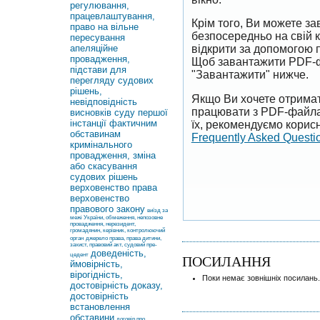
регулювання,
працевлаштування,
Крім того, Ви можете 
право на вільне
безпосередньо на свій 
пересування
апеляційне
відкрити за допомогою 
провадження,
Щоб завантажити PDF-ф
підстави для
"Завантажити" нижче.
перегляду судових
рішень,
Якщо Ви хочете отримат
невідповідність
працювати з PDF-файлам
висновків суду першої
інстанції фактичним
їх, рекомендуємо корисн
обставинам
Frequently Asked Questi
кримінального
провадження, зміна
або скасування
судових рішень
верховенство права
верховенство
правового закону
виїзд за
межі України, обмеження, непозовне
провадження, нерезидент,
громадянин, керівник, контролюючий
орган
джерело права, права дитини,
захист, правовий акт, судовий пре-
доведеність,
цедент
ПОСИЛАННЯ
ймовірність,
вірогідність,
Поки немає зовнішніх посилань.
достовірність доказу,
достовірність
встановлення
обставини
договір про