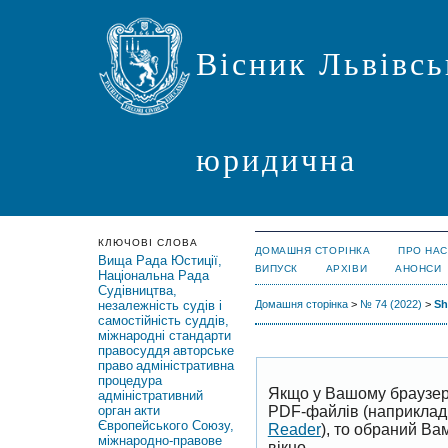
Вісник Львівсь
юридична
КЛЮЧОВІ СЛОВА
ДОМАШНЯ СТОРІНКА
ПРО НАС
Вища Рада Юстиції,
ВИПУСК
АРХІВИ
АНОНСИ
Національна Рада
Судівництва,
незалежність судів і
Домашня сторінка
>
№ 74 (2022)
>
Sh
самостійність суддів,
міжнародні стандарти
правосуддя
авторське
право
адміністративна
процедура
Якщо у Вашому браузер
адміністративний
PDF-файлів (наприклад,
орган
акти
Європейського Союзу,
Reader
), то обраний В
міжнародно-правове
вікно.