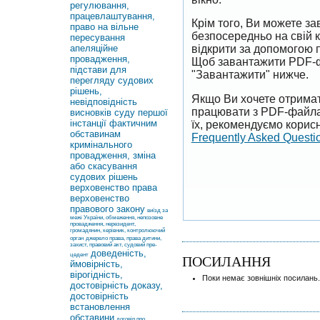
регулювання,
працевлаштування,
Крім того, Ви можете 
право на вільне
безпосередньо на свій 
пересування
апеляційне
відкрити за допомогою 
провадження,
Щоб завантажити PDF-ф
підстави для
"Завантажити" нижче.
перегляду судових
рішень,
Якщо Ви хочете отримат
невідповідність
працювати з PDF-файлам
висновків суду першої
інстанції фактичним
їх, рекомендуємо корисн
обставинам
Frequently Asked Questi
кримінального
провадження, зміна
або скасування
судових рішень
верховенство права
верховенство
правового закону
виїзд за
межі України, обмеження, непозовне
провадження, нерезидент,
громадянин, керівник, контролюючий
орган
джерело права, права дитини,
захист, правовий акт, судовий пре-
доведеність,
цедент
ПОСИЛАННЯ
ймовірність,
вірогідність,
Поки немає зовнішніх посилань.
достовірність доказу,
достовірність
встановлення
обставини
договір про