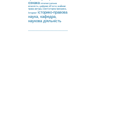
ознака
інтелектуальна
власність, цифрові об’єкти, майнові
права автора, комп’ютерна програма,
історико-правова
Інтернет
наука, кафедра,
наукова діяльність