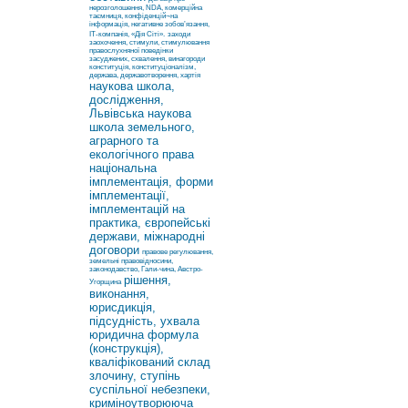
нерозголошення, NDA, комерційна
таємниця, конфіденцій¬на
інформація, негативне зобов’язання,
ІТ-компанія, «Дія Сіті».
заходи
заохочення, стимули, стимулювання
правослухняної поведінки
засуджених, схвалення, винагороди
конституція, конституціоналізм,
держава, державотворення, хартія
наукова школа,
дослідження,
Львівська наукова
школа земельного,
аграрного та
екологічного права
національна
імплементація, форми
імплементації,
імплементацій на
практика, європейські
держави, міжнародні
договори
правове регулювання,
земельні правовідносини,
законодавство, Гали-чина, Австро-
рішення,
Угорщина
виконання,
юрисдикція,
підсудність, ухвала
юридична формула
(конструкція),
кваліфікований склад
злочину, ступінь
суспільної небезпеки,
криміноутворююча