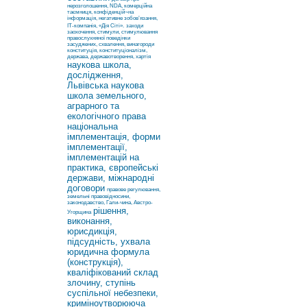
нерозголошення, NDA, комерційна
таємниця, конфіденцій¬на
інформація, негативне зобов’язання,
ІТ-компанія, «Дія Сіті».
заходи
заохочення, стимули, стимулювання
правослухняної поведінки
засуджених, схвалення, винагороди
конституція, конституціоналізм,
держава, державотворення, хартія
наукова школа,
дослідження,
Львівська наукова
школа земельного,
аграрного та
екологічного права
національна
імплементація, форми
імплементації,
імплементацій на
практика, європейські
держави, міжнародні
договори
правове регулювання,
земельні правовідносини,
законодавство, Гали-чина, Австро-
рішення,
Угорщина
виконання,
юрисдикція,
підсудність, ухвала
юридична формула
(конструкція),
кваліфікований склад
злочину, ступінь
суспільної небезпеки,
криміноутворююча