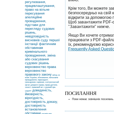
регулювання,
працевлаштування,
Крім того, Ви можете 
право на вільне
безпосередньо на свій 
пересування
апеляційне
відкрити за допомогою 
провадження,
Щоб завантажити PDF-ф
підстави для
"Завантажити" нижче.
перегляду судових
рішень,
Якщо Ви хочете отримат
невідповідність
працювати з PDF-файлам
висновків суду першої
інстанції фактичним
їх, рекомендуємо корисн
обставинам
Frequently Asked Questi
кримінального
провадження, зміна
або скасування
судових рішень
верховенство права
верховенство
правового закону
виїзд за
межі України, обмеження, непозовне
провадження, нерезидент,
громадянин, керівник, контролюючий
орган
джерело права, права дитини,
захист, правовий акт, судовий пре-
доведеність,
цедент
ПОСИЛАННЯ
ймовірність,
вірогідність,
Поки немає зовнішніх посилань.
достовірність доказу,
достовірність
встановлення
обставини
договір про