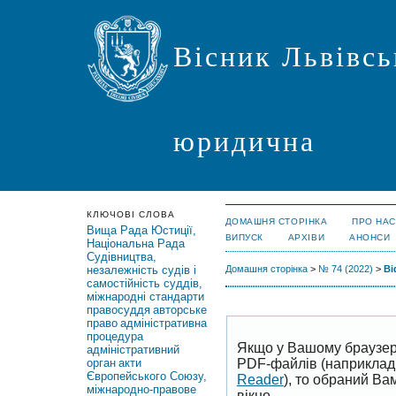
Вісник Львівсь
юридична
КЛЮЧОВІ СЛОВА
ДОМАШНЯ СТОРІНКА
ПРО НАС
Вища Рада Юстиції,
ВИПУСК
АРХІВИ
АНОНСИ
Національна Рада
Судівництва,
незалежність судів і
Домашня сторінка
>
№ 74 (2022)
>
Bi
самостійність суддів,
міжнародні стандарти
правосуддя
авторське
право
адміністративна
процедура
Якщо у Вашому браузер
адміністративний
PDF-файлів (наприклад,
орган
акти
Європейського Союзу,
Reader
), то обраний В
міжнародно-правове
вікно.