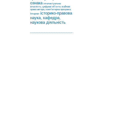
ознака
інтелектуальна
власність, цифрові об’єкти, майнові
права автора, комп’ютерна програма,
історико-правова
Інтернет
наука, кафедра,
наукова діяльність