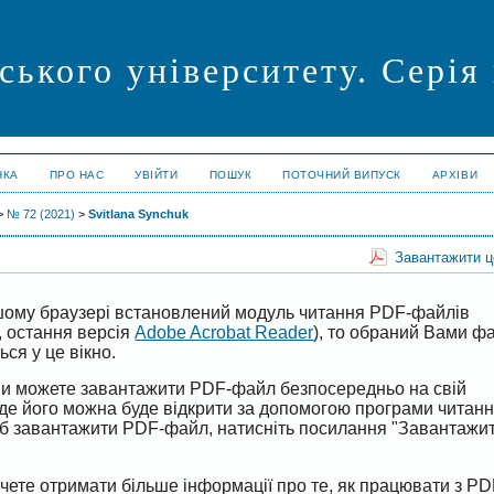
ського університету. Сері
НКА
ПРО НАС
УВІЙТИ
ПОШУК
ПОТОЧНИЙ ВИПУСК
АРХІВИ
>
№ 72 (2021)
>
Svitlana Synchuk
Завантажити 
ому браузері встановлений модуль читання PDF-файлів
, остання версія
Adobe Acrobat Reader
), то обраний Вами 
ся у це вікно.
 Ви можете завантажити PDF-файл безпосередньо на свій
 де його можна буде відкрити за допомогою програми читан
б завантажити PDF-файл, натисніть посилання "Завантажи
чете отримати більше інформації про те, як працювати з PD