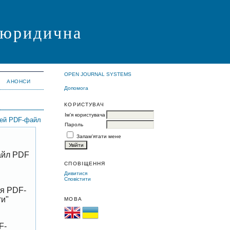
я юридична
OPEN JOURNAL SYSTEMS
АНОНСИ
Допомога
КОРИСТУВАЧ
Ім'я користувача
цей PDF-файл
Пароль
Запам'ятати мене
файл PDF
СПОВІЩЕННЯ
Дивитися
Сповістити
ня PDF-
ти"
МОВА
F-