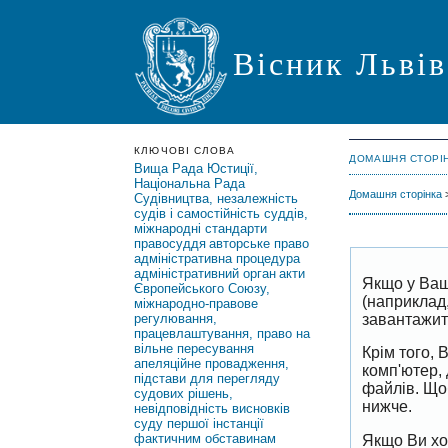
Вісник Львів
КЛЮЧОВІ СЛОВА
ДОМАШНЯ СТОРІ
Вища Рада Юстиції,
Національна Рада
Домашня сторінка
Судівництва, незалежність
судів і самостійність суддів,
міжнародні стандарти
правосуддя
авторське право
адміністративна процедура
адміністративний орган
акти
Якщо у Ваш
Європейського Союзу,
(наприклад
міжнародно-правове
завантажить
регулювання,
працевлаштування, право на
вільне пересування
Крім того,
апеляційне провадження,
комп'ютер,
підстави для перегляду
файлів. Що
судових рішень,
нижче.
невідповідність висновків
суду першої інстанції
фактичним обставинам
Якщо Ви хо