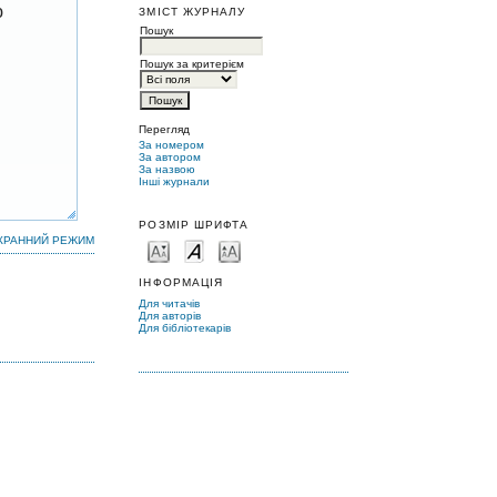
ю
ЗМІСТ ЖУРНАЛУ
Пошук
Пошук за критерієм
Перегляд
За номером
За автором
За назвою
Інші журнали
РОЗМІР ШРИФТА
КРАННИЙ РЕЖИМ
ІНФОРМАЦІЯ
Для читачів
Для авторів
Для бібліотекарів