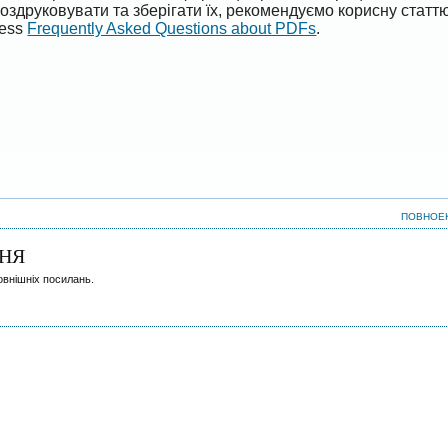
оздруковувати та зберігати їх, рекомендуємо корисну статт
ress
Frequently Asked Questions about PDFs
.
ПОВНОЕ
НЯ
овнішніх посилань.