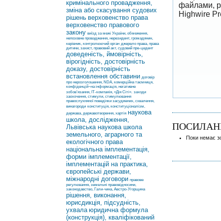
кримінального провадження,
файлами, р
зміна або скасування судових
Highwire P
рішень
верховенство права
верховенство правового
закону
виїзд за межі України, обмеження,
непозовне провадження, нерезидент, громадянин,
керівник, контролюючий орган
джерело права, права
дитини, захист, правовий акт, судовий пре-цедент
доведеність, ймовірність,
вірогідність, достовірність
доказу, достовірність
встановлення обставини
договір
про нерозголошення, NDA, комерційна таємниця,
конфіденцій¬на інформація, негативне
зобов’язання, ІТ-компанія, «Дія Сіті».
заходи
заохочення, стимули, стимулювання
правослухняної поведінки засуджених, схвалення,
винагороди
конституція, конституціоналізм,
наукова
держава, державотворення, хартія
школа, дослідження,
ПОСИЛАН
Львівська наукова школа
земельного, аграрного та
Поки немає з
екологічного права
національна імплементація,
форми імплементації,
імплементацій на практика,
європейські держави,
міжнародні договори
правове
регулювання, земельні правовідносини,
законодавство, Гали-чина, Австро-Угорщина
рішення, виконання,
юрисдикція, підсудність,
ухвала
юридична формула
(конструкція), кваліфікований