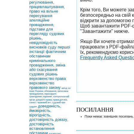
регулювання,
працевлаштування,
Крім того, Ви можете 
право на вільне
безпосередньо на свій 
пересування
апеляційне
відкрити за допомогою 
провадження,
Щоб завантажити PDF-ф
підстави для
"Завантажити" нижче.
перегляду судових
рішень,
Якщо Ви хочете отримат
невідповідність
працювати з PDF-файлам
висновків суду першої
інстанції фактичним
їх, рекомендуємо корисн
обставинам
Frequently Asked Questi
кримінального
провадження, зміна
або скасування
судових рішень
верховенство права
верховенство
правового закону
виїзд за
межі України, обмеження, непозовне
провадження, нерезидент,
громадянин, керівник, контролюючий
орган
джерело права, права дитини,
захист, правовий акт, судовий пре-
доведеність,
цедент
ПОСИЛАННЯ
ймовірність,
вірогідність,
Поки немає зовнішніх посилань.
достовірність доказу,
достовірність
встановлення
обставини
договір про