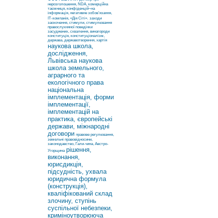
нерозголошення, NDA, комерційна
таємниця, конфіденцій¬на
інформація, негативне зобов’язання,
ІТ-компанія, «Дія Сіті».
заходи
заохочення, стимули, стимулювання
правослухняної поведінки
засуджених, схвалення, винагороди
конституція, конституціоналізм,
держава, державотворення, хартія
наукова школа,
дослідження,
Львівська наукова
школа земельного,
аграрного та
екологічного права
національна
імплементація, форми
імплементації,
імплементацій на
практика, європейські
держави, міжнародні
договори
правове регулювання,
земельні правовідносини,
законодавство, Гали-чина, Австро-
рішення,
Угорщина
виконання,
юрисдикція,
підсудність, ухвала
юридична формула
(конструкція),
кваліфікований склад
злочину, ступінь
суспільної небезпеки,
криміноутворююча