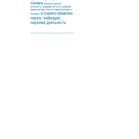
ознака
інтелектуальна
власність, цифрові об’єкти, майнові
права автора, комп’ютерна програма,
історико-правова
Інтернет
наука, кафедра,
наукова діяльність