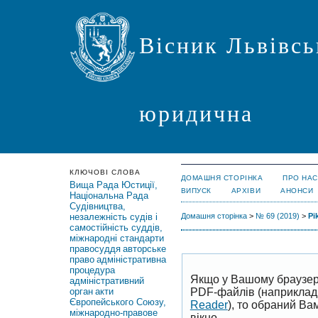
Вісник Львівсь
юридична
КЛЮЧОВІ СЛОВА
ДОМАШНЯ СТОРІНКА
ПРО НАС
Вища Рада Юстиції,
ВИПУСК
АРХІВИ
АНОНСИ
Національна Рада
Судівництва,
незалежність судів і
Домашня сторінка
>
№ 69 (2019)
>
Pi
самостійність суддів,
міжнародні стандарти
правосуддя
авторське
право
адміністративна
процедура
Якщо у Вашому браузер
адміністративний
PDF-файлів (наприклад,
орган
акти
Європейського Союзу,
Reader
), то обраний В
міжнародно-правове
вікно.