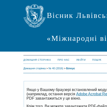
Вісник Львівсь
«Міжнародні в
ДОМАШНЯ СТОРІНКА
ПРО НАС
УВІЙТИ
ПОШУК
Домашня сторінка
>
№ 40 (2016)
>
Білоус
Якщо у Вашому браузері встановлений моду
(наприклад, остання версія
Adobe Acrobat R
PDF завантажиться у це вікно.
Крім того, Ви можете завантажити PDF-файл