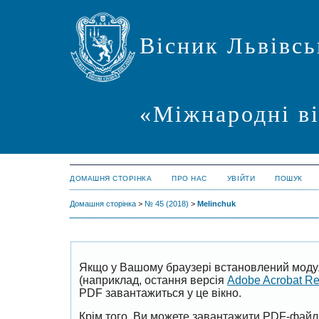
Вісник Львівсь
«Міжнародні в
ДОМАШНЯ СТОРІНКА
ПРО НАС
УВІЙТИ
ПОШУК
Домашня сторінка
>
№ 45 (2018)
>
Melinchuk
Якщо у Вашому браузері встановлений моду
(наприклад, остання версія
Adobe Acrobat R
PDF завантажиться у це вікно.
Крім того, Ви можете завантажити PDF-файл