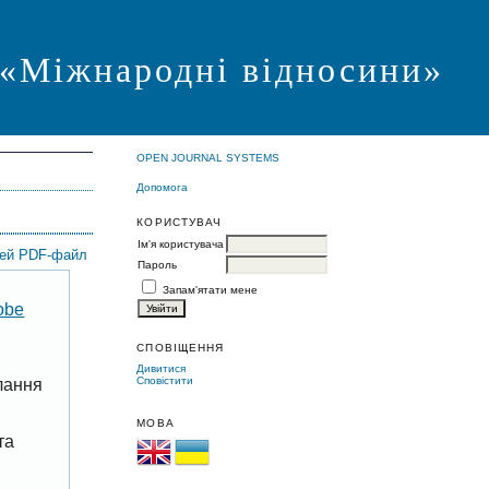
я «Міжнародні відносини»
OPEN JOURNAL SYSTEMS
Допомога
КОРИСТУВАЧ
Ім'я користувача
цей PDF-файл
Пароль
Запам'ятати мене
obe
СПОВІЩЕННЯ
Дивитися
Сповістити
лання
МОВА
та