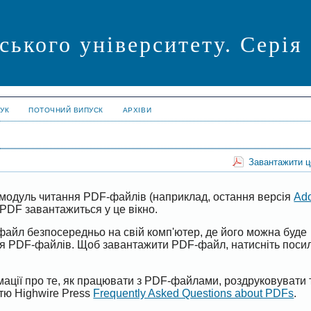
ського університету. Сері
УК
ПОТОЧНИЙ ВИПУСК
АРХІВИ
Завантажити 
модуль читання PDF-файлів (наприклад, остання версія
Ad
PDF завантажиться у це вікно.
файл безпосередньо на свій комп'ютер, де його можна буде
ня PDF-файлів. Щоб завантажити PDF-файл, натисніть поси
ації про те, як працювати з PDF-файлами, роздруковувати 
ттю Highwire Press
Frequently Asked Questions about PDFs
.