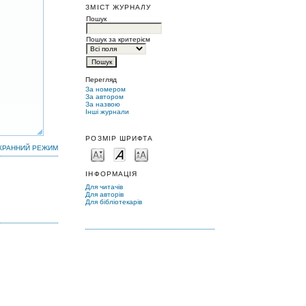
ЗМІСТ ЖУРНАЛУ
Пошук
Пошук за критерієм
Перегляд
За номером
За автором
За назвою
Інші журнали
РОЗМІР ШРИФТА
КРАННИЙ РЕЖИМ
ІНФОРМАЦІЯ
Для читачів
Для авторів
Для бібліотекарів