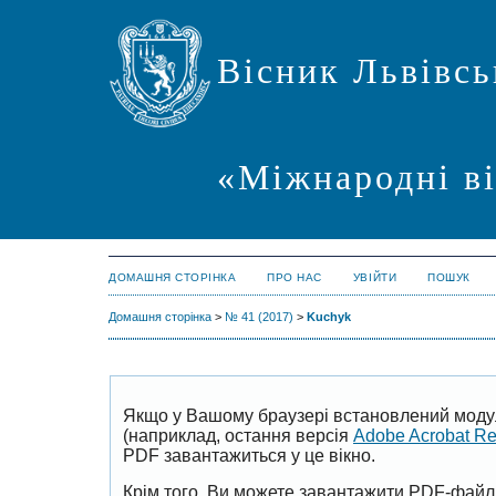
Вісник Львівсь
«Міжнародні в
ДОМАШНЯ СТОРІНКА
ПРО НАС
УВІЙТИ
ПОШУК
Домашня сторінка
>
№ 41 (2017)
>
Kuchyk
Якщо у Вашому браузері встановлений моду
(наприклад, остання версія
Adobe Acrobat R
PDF завантажиться у це вікно.
Крім того, Ви можете завантажити PDF-файл