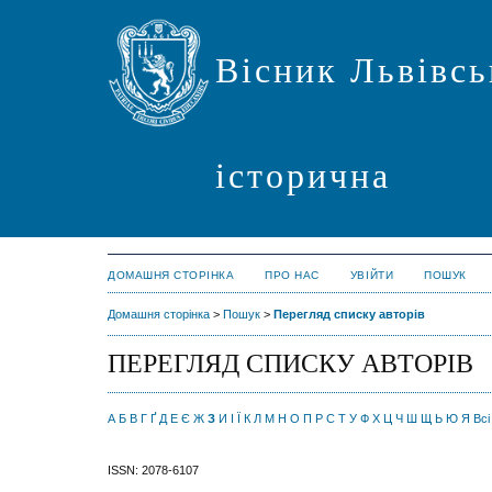
Вісник Львівсь
історична
ДОМАШНЯ СТОРІНКА
ПРО НАС
УВІЙТИ
ПОШУК
Домашня сторінка
>
Пошук
>
Перегляд списку авторів
ПЕРЕГЛЯД СПИСКУ АВТОРІВ
А
Б
В
Г
Ґ
Д
Е
Є
Ж
З
И
І
Ї
К
Л
М
Н
О
П
Р
С
Т
У
Ф
Х
Ц
Ч
Ш
Щ
Ь
Ю
Я
Всі
ISSN: 2078-6107