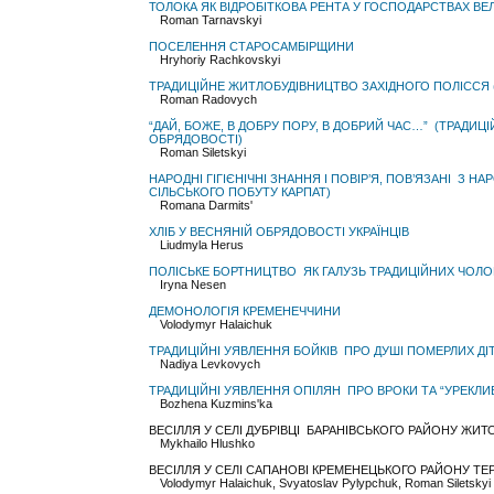
ТОЛОКА ЯК ВІДРОБІТКОВА РЕНТА У ГОСПОДАРСТВАХ ВЕ
Roman Tarnavskyi
ПОСЕЛЕННЯ СТАРОСАМБІРЩИНИ
Hryhoriy Rachkovskyi
ТРАДИЦІЙНЕ ЖИТЛОБУДІВНИЦТВО ЗАХІДНОГО ПОЛІССЯ 
Roman Radovych
“ДАЙ, БОЖЕ, В ДОБРУ ПОРУ, В ДОБРИЙ ЧАС…” (ТРАДИЦІ
ОБРЯДОВОСТІ)
Roman Siletskyi
НАРОДНІ ГІГІЄНІЧНІ ЗНАННЯ І ПОВІР’Я, ПОВ’ЯЗАНІ З
СІЛЬСЬКОГО ПОБУТУ КАРПАТ)
Romana Darmits'
ХЛІБ У ВЕСНЯНІЙ ОБРЯДОВОСТІ УКРАЇНЦІВ
Liudmyla Herus
ПОЛІСЬКЕ БОРТНИЦТВО ЯК ГАЛУЗЬ ТРАДИЦІЙНИХ ЧОЛОВІЧИ
Iryna Nesen
ДЕМОНОЛОГІЯ КРЕМЕНЕЧЧИНИ
Volodymyr Halaichuk
ТРАДИЦІЙНІ УЯВЛЕННЯ БОЙКІВ ПРО ДУШІ ПОМЕРЛИХ ДІТЕЙ
Nadiya Levkovych
ТРАДИЦІЙНІ УЯВЛЕННЯ ОПІЛЯН ПРО ВРОКИ ТА “УРЕКЛИ
Bozhena Kuzmins'ka
ВЕСІЛЛЯ У СЕЛІ ДУБРІВЦІ БАРАНІВСЬКОГО РАЙОНУ ЖИ
Mykhailo Hlushko
ВЕСІЛЛЯ У СЕЛІ САПАНОВІ КРЕМЕНЕЦЬКОГО РАЙОНУ ТЕ
Volodymyr Halaichuk, Svyatoslav Pylypchuk, Roman Siletskyi