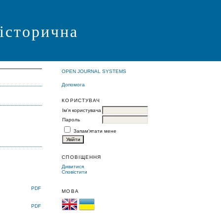
 історична
OPEN JOURNAL SYSTEMS
Допомога
КОРИСТУВАЧ
Ім'я користувача
Пароль
Запам'ятати мене
СПОВІЩЕННЯ
Дивитися
Сповістити
PDF
МОВА
PDF