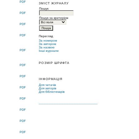
PDF
ЗМІСТ ЖУРНАЛУ
Пошук
PDF
Пошук за критерієм
PDF
PDF
Перегляд
За номером
За автором
За назвою
PDF
Інші журнали
РОЗМІР ШРИФТА
PDF
PDF
ІНФОРМАЦІЯ
Для читачів
PDF
Для авторів
Для бібліотекарів
PDF
PDF
PDF
PDF