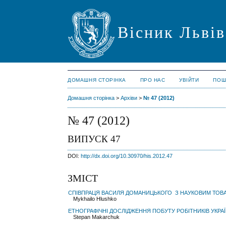
Вісник Львів
ДОМАШНЯ СТОРІНКА
ПРО НАС
УВІЙТИ
ПОШ
Домашня сторінка
>
Архіви
>
№ 47 (2012)
№ 47 (2012)
ВИПУСК 47
DOI:
http://dx.doi.org/10.30970/his.2012.47
ЗМІСТ
СПІВПРАЦЯ ВАСИЛЯ ДОМАНИЦЬКОГО З НАУКОВИМ ТОВА
Mykhailo Hlushko
ЕТНОГРАФІЧНІ ДОСЛІДЖЕННЯ ПОБУТУ РОБІТНИКІВ УКРАЇНИ В
Stepan Makarchuk