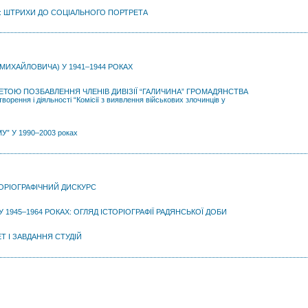
ТО: ШТРИХИ ДО СОЦІАЛЬНОГО ПОРТРЕТА
 МИХАЙЛОВИЧА) У 1941–1944 РОКАХ
ЕТОЮ ПОЗБАВЛЕННЯ ЧЛЕНІВ ДИВІЗІЇ “ГАЛИЧИНА” ГРОМАДЯНСТВА
ворення і діяльності “Комісії з виявлення військових злочинців у
” У 1990–2003 роках
СТОРІОГРАФІЧНИЙ ДИСКУРС
1945–1964 РОКАХ: ОГЛЯД ІСТОРІОГРАФІЇ РАДЯНСЬКОЇ ДОБИ
Т І ЗАВДАННЯ СТУДІЙ