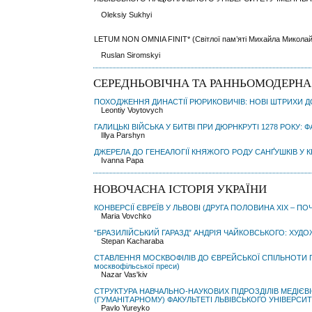
Oleksiy Sukhyi
LETUM NON OMNIA FINIT* (Світлої пам’яті Михайла Микол
Ruslan Siromskyi
СЕРЕДНЬОВІЧНА ТА РАННЬОМОДЕРНА 
ПОХОДЖЕННЯ ДИНАСТІЇ РЮРИКОВИЧІВ: НОВІ ШТРИХИ 
Leontiy Voytovych
ГАЛИЦЬКІ ВІЙСЬКА У БИТВІ ПРИ ДЮРНКРУТІ 1278 РОКУ: Ф
Illya Parshyn
ДЖЕРЕЛА ДО ГЕНЕАЛОГІЇ КНЯЖОГО РОДУ САНҐУШКІВ У К
Ivanna Papa
НОВОЧАСНА ІСТОРІЯ УКРАЇНИ
КОНВЕРСІЇ ЄВРЕЇВ У ЛЬВОВІ (ДРУГА ПОЛОВИНА XІX – ПО
Maria Vovchko
“БРАЗИЛІЙСЬКИЙ ГАРАЗД” АНДРІЯ ЧАЙКОВСЬКОГО: ХУД
Stepan Kacharaba
СТАВЛЕННЯ МОСКВОФІЛІВ ДО ЄВРЕЙСЬКОЇ СПІЛЬНОТИ ГАЛ
москвофільської преси)
Nazar Vas'kiv
СТРУКТУРА НАВЧАЛЬНО-НАУКОВИХ ПІДРОЗДІЛІВ МЕДІ
(ГУМАНІТАРНОМУ) ФАКУЛЬТЕТІ ЛЬВІВСЬКОГО УНІВЕРСИТ
Pavlo Yureyko