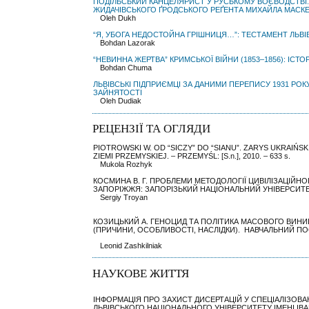
ПОДІЛЬСЬКИЙ КАНЦЕЛЯРИСТ У РУСЬКОМУ ВОЄВОДСТВІ. Д
ЖИДАЧІВСЬКОГО ҐРОДСЬКОГО РЕҐЕНТА МИХАЙЛА МАСК
Oleh Dukh
“Я, УБОГА НЕДОСТОЙНА ГРІШНИЦЯ…”: ТЕСТАМЕНТ ЛЬВІ
Bohdan Lazorak
“НЕВИННА ЖЕРТВА” КРИМСЬКОЇ ВІЙНИ (1853–1856): ІСТО
Bohdan Chuma
ЛЬВІВСЬКІ ПІДПРИЄМЦІ ЗА ДАНИМИ ПЕРЕПИСУ 1931 РОК
ЗАЙНЯТОСТІ
Oleh Dudiak
РЕЦЕНЗІЇ ТА ОГЛЯДИ
PIOTROWSKI W. OD “SICZY” DO “SIANU”. ZARYS UKRAIŃ
ZIEMI PRZEMYSKIEJ. – PRZEMYŚL: [S.n.], 2010. – 633 s.
Mukola Rozhyk
КОСМИНА В. Г. ПРОБЛЕМИ МЕТОДОЛОГІЇ ЦИВІЛІЗАЦІЙНО
ЗАПОРІЖЖЯ: ЗАПОРІЗЬКИЙ НАЦІОНАЛЬНИЙ УНІВЕРСИТЕТ, 
Sergiy Troyan
КОЗИЦЬКИЙ А. ГЕНОЦИД ТА ПОЛІТИКА МАСОВОГО ВИНИ
(ПРИЧИНИ, ОСОБЛИВОСТІ, НАСЛІДКИ). НАВЧАЛЬНИЙ ПОСІБН
Leonid Zashkilniak
НАУКОВЕ ЖИТТЯ
ІНФОРМАЦІЯ ПРО ЗАХИСТ ДИСЕРТАЦІЙ У СПЕЦІАЛІЗОВАНІ
ЛЬВІВСЬКОГО НАЦІОНАЛЬНОГО УНІВЕРСИТЕТУ ІМЕНІ ІВАН