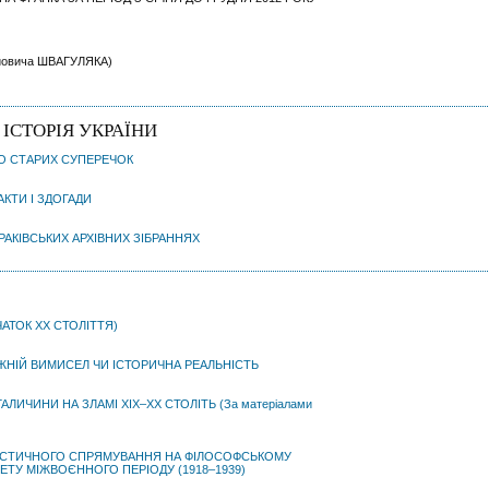
айовича ШВАГУЛЯКА)
ІСТОРІЯ УКРАЇНИ
ДО СТАРИХ СУПЕРЕЧОК
АКТИ І ЗДОГАДИ
РАКІВСЬКИХ АРХІВНИХ ЗІБРАННЯХ
ЧАТОК XX СТОЛІТТЯ)
ОЖНІЙ ВИМИСЕЛ ЧИ ІСТОРИЧНА РЕАЛЬНІСТЬ
ИЧИНИ НА ЗЛАМІ ХІХ–ХХ СТОЛІТЬ (За матеріалами
ЄВІСТИЧНОГО СПРЯМУВАННЯ НА ФІЛОСОФСЬКОМУ
ЕТУ МІЖВОЄННОГО ПЕРІОДУ (1918–1939)