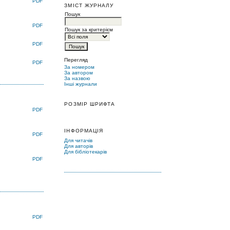
PDF
ЗМІСТ ЖУРНАЛУ
Пошук
PDF
Пошук за критерієм
PDF
Перегляд
PDF
За номером
За автором
За назвою
Інші журнали
РОЗМІР ШРИФТА
PDF
ІНФОРМАЦІЯ
PDF
Для читачів
Для авторів
Для бібліотекарів
PDF
PDF