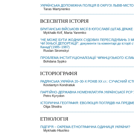
УКРАЇНСЬКА ДОПОМІЖНА ПОЛІЦІЯ В ОКРУЗІ ЛЬВІВ-МІС
Taras Martynenko
ВСЕСВІТНЯ ІСТОРІЯ
БРИТАНСЬКІ ВІЙСЬКОВІ МІСІЇ В ЮГОСЛАВІЇ (ШТАБ ДРАЖЕ
Mykhailo Kril', Marta Yaremko
“НЕ МОЖЕ БУТИ ЖОДНИХ СУДОВИХ ПЕРЕСЛІДУВАНЬ З М
ЧИ ЇХНЬОЇ ДЕПОРТАЦІЇ”: документи та коментарі до історії ст
Канаді”(1985–1987)
Ruslan Siromskyi
ПРОБЛЕМА ІНСТИТУЦІОНАЛІЗАЦІЇ “ФРАНЦУЗЬКОГО ІСЛАМУ
Bohdana Sypko
ІСТОРІОГРАФІЯ
РАДЯНСЬКА УКРАЇНА 20–30-Х РОКІВ ХХ ст.: СУЧАСНИЙ І
Kostiantyn Kondratiuk
ПАРТІЙНО-ДЕРЖАВНА НОМЕНКЛАТУРА УКРАЇНСЬКОЇ РСР У 
Petrо Kyrydon
ІСТОРИЧНА ГЕОГРАФІЯ: ЕВОЛЮЦІЯ ПОГЛЯДІВ НА ПРЕДМЕ
Olga Shodra
ЕТНОЛОГІЯ
ПІДГІР’Я – ОКРЕМА ЕТНОГРАФІЧНА ОДИНИЦЯ УКРАЇНИ?
Mykhailo Hlushko