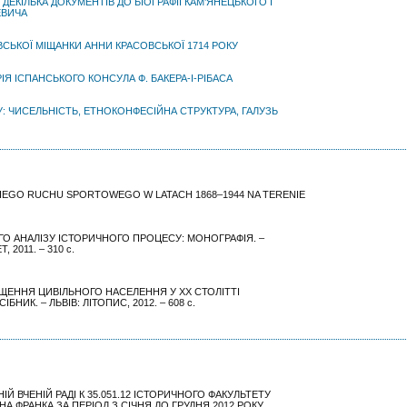
ЕКІЛЬКА ДОКУМЕНТІВ ДО БІОГРАФІЇ КАМ’ЯНЕЦЬКОГО І
ЕВИЧА
ВСЬКОЇ МІЩАНКИ АННИ КРАСОВСЬКОЇ 1714 РОКУ
РІЯ ІСПАНСЬКОГО КОНСУЛА Ф. БАКЕРА-І-РІБАСА
У: ЧИСЕЛЬНІСТЬ, ЕТНОКОНФЕСІЙНА СТРУКТУРА, ГАЛУЗЬ
SKIEGO RUCHU SPORTOWEGO W LATACH 1868–1944 NA TERENIE
ГО АНАЛІЗУ ІСТОРИЧНОГО ПРОЦЕСУ: МОНОГРАФІЯ. –
2011. – 310 с.
ЩЕННЯ ЦИВІЛЬНОГО НАСЕЛЕННЯ У ХХ СТОЛІТТІ
ИК. – ЛЬВІВ: ЛІТОПИС, 2012. – 608 с.
Й ВЧЕНІЙ РАДІ К 35.051.12 ІСТОРИЧНОГО ФАКУЛЬТЕТУ
А ФРАНКА ЗА ПЕРІОД З СІЧНЯ ДО ГРУДНЯ 2012 РОКУ