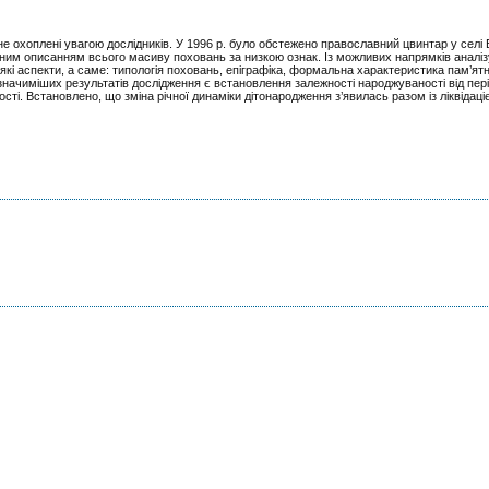
 не охоплені увагою дослідників. У 1996 р. було обстежено православний цвинтар у селі
овним описанням всього масиву поховань за низкою ознак. Із можливих напрямків аналі
кі аспекти, а саме: типологія поховань, епіграфіка, формальна характеристика пам’ятн
значиміших результатів дослідження є встановлення залежності народжуваності від пер
ості. Встановлено, що зміна річної динаміки дітонародження з’явилась разом із ліквідаці