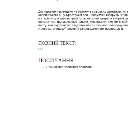
Дослідження проведено на одному з сільських цвинтарів, які
Кобринського р-ну Брестської обл. Республіки Білорусь із п
матеріалу для демонстрації можливостей джерела вибрані дея
ономастика, фундаторські написи, демографія. Одним із най
посту, яка відрізняється від звичайної сезонності народжуван
(греко-католицької) церкви і запровадженням православ’я.
ПОВНИЙ ТЕКСТ:
PDF
ПОСИЛАННЯ
Поки немає зовнішніх посилань.