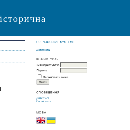
 історична
OPEN JOURNAL SYSTEMS
Допомога
КОРИСТУВАЧ
Ім'я користувача
Пароль
Запам'ятати мене
Н
СПОВІЩЕННЯ
Дивитися
Сповістити
МОВА