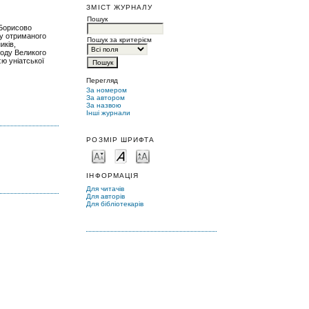
ЗМІСТ ЖУРНАЛУ
Пошук
 Борисово
зу отриманого
Пошук за критерієм
иків,
іоду Великого
єю уніатської
Перегляд
За номером
За автором
За назвою
Інші журнали
РОЗМІР ШРИФТА
ІНФОРМАЦІЯ
Для читачів
Для авторів
Для бібліотекарів