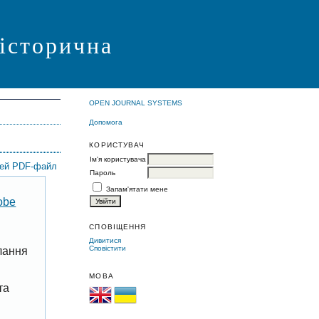
 історична
OPEN JOURNAL SYSTEMS
Допомога
КОРИСТУВАЧ
Ім'я користувача
цей PDF-файл
Пароль
Запам'ятати мене
obe
СПОВІЩЕННЯ
Дивитися
Сповістити
лання
МОВА
та