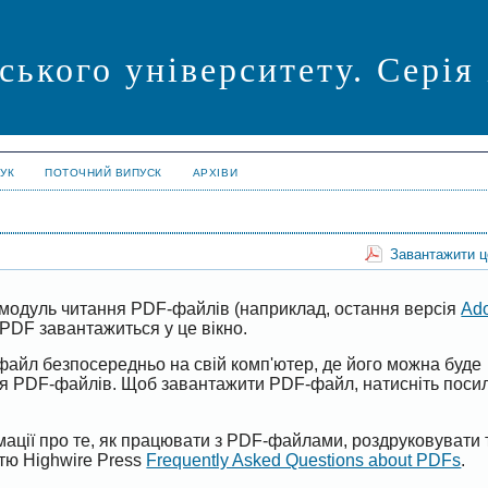
ського університету. Серія
УК
ПОТОЧНИЙ ВИПУСК
АРХІВИ
Завантажити 
модуль читання PDF-файлів (наприклад, остання версія
Ad
PDF завантажиться у це вікно.
файл безпосередньо на свій комп'ютер, де його можна буде
ня PDF-файлів. Щоб завантажити PDF-файл, натисніть поси
ації про те, як працювати з PDF-файлами, роздруковувати 
ттю Highwire Press
Frequently Asked Questions about PDFs
.