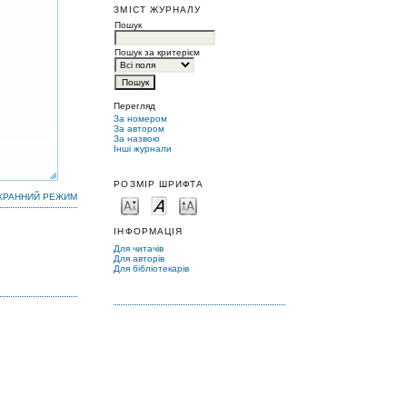
ЗМІСТ ЖУРНАЛУ
Пошук
Пошук за критерієм
Перегляд
За номером
За автором
За назвою
Інші журнали
РОЗМІР ШРИФТА
КРАННИЙ РЕЖИМ
ІНФОРМАЦІЯ
Для читачів
Для авторів
Для бібліотекарів