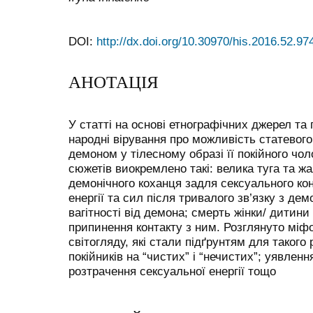
DOI:
http://dx.doi.org/10.30970/his.2016.52.97
АНОТАЦІЯ
У статті на основі етнографічних джерел та
народні вірування про можливість статевог
демоном у тілесному образі її покійного чо
сюжетів виокремлено такі: велика туга та жа
демонічного коханця задля сексуального кон
енергії та сил після тривалого зв’язку з де
вагітності від демона; смерть жінки/ дитин
припинення контакту з ним. Розглянуто міф
світогляду, які стали підґрунтям для такого 
покійників на “чистих” і “нечистих”; уявленн
розтрачення сексуальної енергії тощо