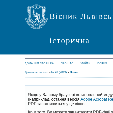
Вісник Львівсь
історична
ДОМАШНЯ СТОРІНКА
ПРО НАС
УВІЙТИ
ПОШУК
Домашня сторінка
>
№ 49 (2013)
>
Baran
Якщо у Вашому браузері встановлений моду
(наприклад, остання версія
Adobe Acrobat R
PDF завантажиться у це вікно.
Крім того, Ви можете завантажити PDF-файл