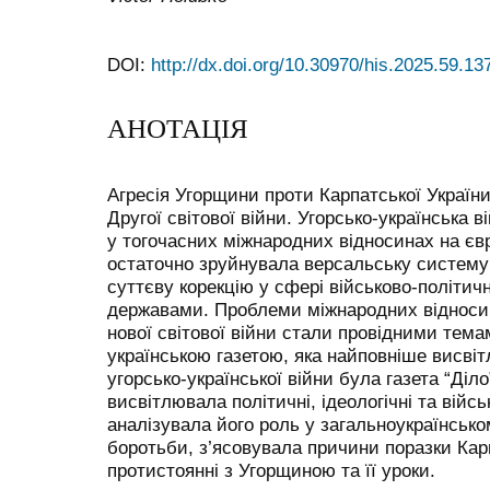
DOI:
http://dx.doi.org/10.30970/his.2025.59.13
АНОТАЦІЯ
Агресія Угорщини проти Карпатської України
Другої світової війни. Угорсько-українська 
у тогочасних міжнародних відносинах на єв
остаточно зруйнувала версальську систему д
суттєву корекцію у сфері військово-політич
державами. Проблеми міжнародних відносин
нової світової війни стали провідними тем
українською газетою, яка найповніше висвітл
угорсько-української війни була газета “Діло
висвітлювала політичні, ідеологічні та війсь
аналізувала його роль у загальноукраїнсько
боротьби, з’ясовувала причини поразки Кар
протистоянні з Угорщиною та її уроки.