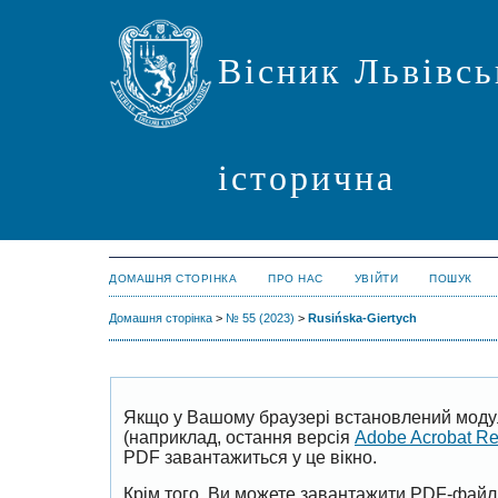
Вісник Львівсь
історична
ДОМАШНЯ СТОРІНКА
ПРО НАС
УВІЙТИ
ПОШУК
Домашня сторінка
>
№ 55 (2023)
>
Rusińska-Giertych
Якщо у Вашому браузері встановлений моду
(наприклад, остання версія
Adobe Acrobat R
PDF завантажиться у це вікно.
Крім того, Ви можете завантажити PDF-файл