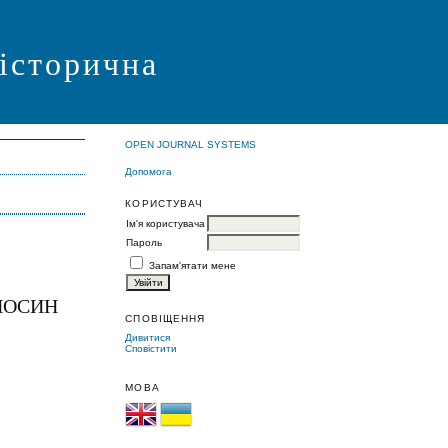
 історична
OPEN JOURNAL SYSTEMS
Допомога
КОРИСТУВАЧ
Ім'я користувача
Пароль
Запам'ятати мене
ДНОСИН
СПОВІЩЕННЯ
Дивитися
Сповістити
МОВА