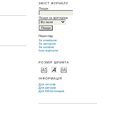
ЗМІСТ ЖУРНАЛУ
Пошук
Пошук за критерієм
Перегляд
За номером
За автором
За назвою
Інші журнали
РОЗМІР ШРИФТА
ІНФОРМАЦІЯ
Для читачів
Для авторів
Для бібліотекарів