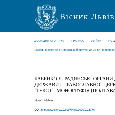
Вісник Львів
ДОМАШНЯ СТОРІНКА
ПРО НАС
УВІЙТИ
ПОШ
Домашня сторінка
>
Спеціальний випуск: до 75-річчя профе
БАБЕНКО Л. РАДЯНСЬКІ ОРГАН
ДЕРЖАВИ І ПРАВОСЛАВНОЇ ЦЕРКВИ
[ТЕКСТ]: МОНОГРАФІЯ (ПОЛТАВА: 
Victor Holubko
DOI:
http://dx.doi.org/10.30970/his.2020.0.13376